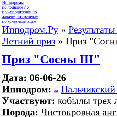
Ипподромы
по лошадям
по
производителям
по
жокеям
по тренерам
по коневладельцам
Ипподром.Ру
»
Результаты
Летний приз
» Приз "Сосны
Приз "Сосны III"
Дата: 06-06-26
Ипподром:
Нальчикский
Участвуют:
кобылы трех 
Порода:
Чистокровная анг