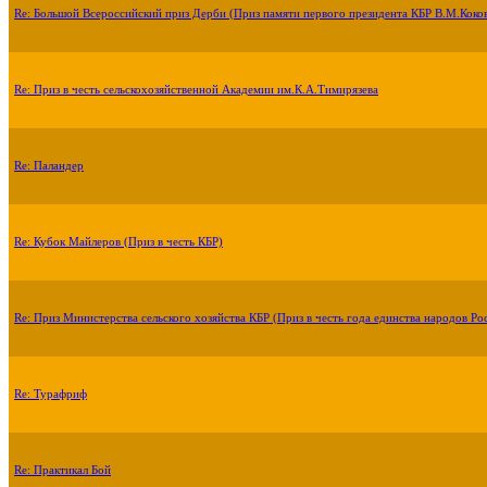
Re: Большой Всероссийский приз Дерби (Приз памяти первого президента КБР В.М.Коко
Re: Приз в честь сельскохозяйственной Академии им.К.А.Тимирязева
Re: Паландер
Re: Кубок Майлеров (Приз в честь КБР)
Re: Приз Министерства сельского хозяйства КБР (Приз в честь года единства народов Ро
Re: Турафриф
Re: Практикал Бой