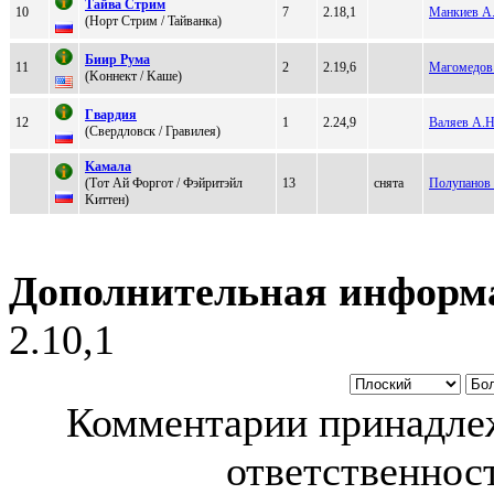
Tайва Cтpим
10
7
2.18,1
Манкиев А.
(Hорт Стрим / Taйвaнкa)
Бииp Pумa
11
2
2.19,6
Магомедов
(Koннект / Kаше)
Гваpдия
12
1
2.24,9
Валяев А.Н
(Свepдлoвcк / Гравилeя)
Kамала
(Тoт Aй Фoргoт / Фэйритэйл
13
снята
Полупанов 
Kиттeн)
Дополнительная информ
2.10,1
Комментарии принадлеж
ответственност