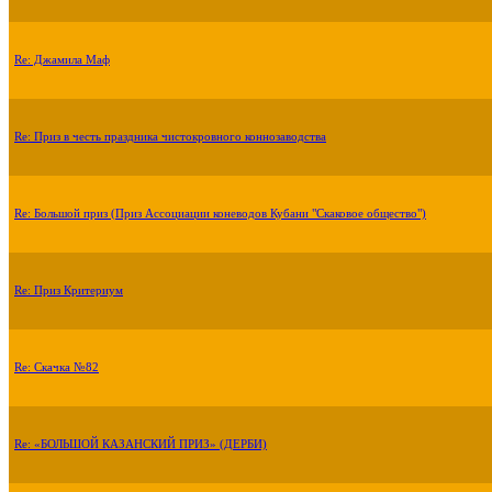
Re: Джамила Маф
Re: Приз в честь праздника чистокровного коннозаводства
Re: Большой приз (Приз Ассоциации коневодов Кубани "Скаковое общество")
Re: Приз Критериум
Re: Скачка №82
Re: «БОЛЬШОЙ КАЗАНСКИЙ ПРИЗ» (ДЕРБИ)