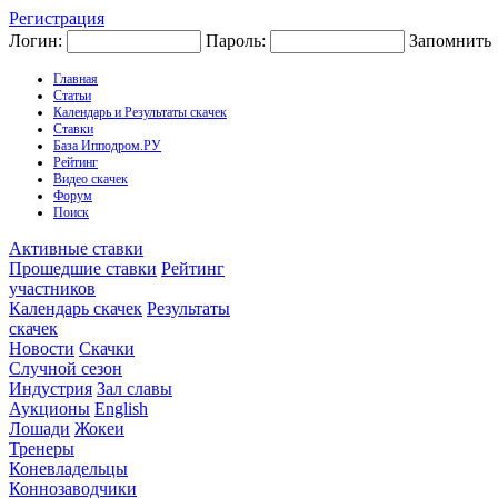
Регистрация
Логин:
Пароль:
Запомнить
Главная
Статьи
Календарь и Результаты скачек
Ставки
База Ипподром.РУ
Рейтинг
Видео скачек
Форум
Поиск
Активные ставки
Прошедшие ставки
Рейтинг
участников
Календарь скачек
Результаты
скачек
Новости
Скачки
Случной сезон
Индустрия
Зал славы
Аукционы
English
Лошади
Жокеи
Тренеры
Коневладельцы
Коннозаводчики