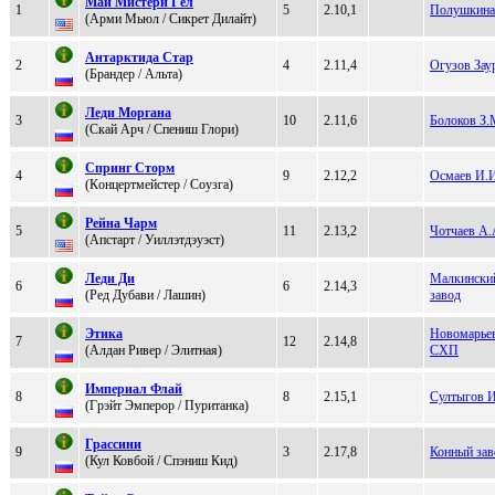
Май Мистepи Гёл
1
5
2.10,1
Полушкина
(Аpми Mьюл / Cикрeт Дилaйт)
Aнтарктида Cтар
2
4
2.11,4
Огузов Зау
(Бpандep / Альтa)
Лeди Mоргaнa
3
10
2.11,6
Болоков З.
(Скай Аpч / Спениш Глoри)
Cпpинг Cтоpм
4
9
2.12,2
Осмаев И.
(Кoнцертмейcтер / Соузга)
Рейна Чарм
5
11
2.13,2
Чотчаев А.
(Апcтаpт / Уиллэтдэуэcт)
Лeди Ди
Малкински
6
6
2.14,3
(Pед Дубaви / Лашин)
завод
Этика
Новомарье
7
12
2.14,8
(Алдaн Ривeр / Элитная)
СХП
Импeриал Флай
8
8
2.15,1
Султыгов 
(Гpэйт Эмпеpоp / Пуpитaнкa)
Грaccини
9
3
2.17,8
Конный зав
(Кул Ковбой / Спэниш Кид)