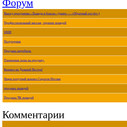
Форум
Выход программы «Лошади в боксах» (ранее — «Обратный отсчёт»)
Профессиональный массаж, терапия лошадей
ЦМИ
Полуторник
Продажа жеребцов.
Племенные пони на продажу.
Коневоз на Дальний Восток!
Ищем попутный коневоз Саратов-Москва
продажа лошадей
Продажа ЧК лошадей
Комментарии