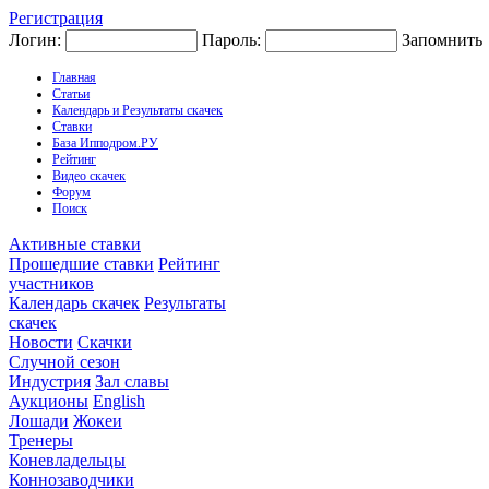
Регистрация
Логин:
Пароль:
Запомнить
Главная
Статьи
Календарь и Результаты скачек
Ставки
База Ипподром.РУ
Рейтинг
Видео скачек
Форум
Поиск
Активные ставки
Прошедшие ставки
Рейтинг
участников
Календарь скачек
Результаты
скачек
Новости
Скачки
Случной сезон
Индустрия
Зал славы
Аукционы
English
Лошади
Жокеи
Тренеры
Коневладельцы
Коннозаводчики