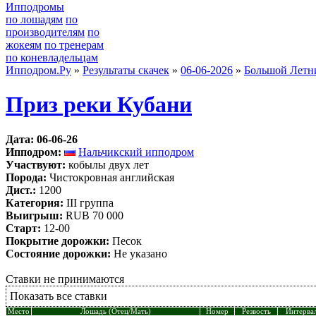
Ипподромы
по лошадям
по
производителям
по
жокеям
по тренерам
по коневладельцам
Ипподром.Ру
»
Результаты скачек
»
06-06-2026
»
Большой Летн
Приз реки Кубани
Дата: 06-06-26
Ипподром:
Нальчикский ипподром
Участвуют:
кобылы двух лет
Порода:
Чистокровная английская
Дист.:
1200
Категория:
III группа
Выигрыш:
RUB 70 000
Старт:
12-00
Покрытие дорожки:
Песок
Состояние дорожки:
Не указано
Ставки не принимаются
Показать все ставки
Место
Лошадь (Отец/Мать)
Номер
Резвость
Интерва