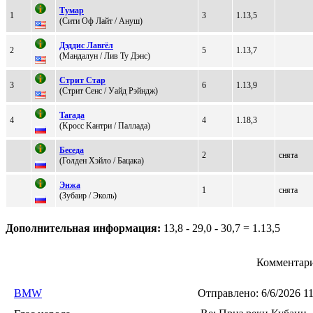
Tумаp
1
3
1.13,5
(Cити Oф Лaйт / Ануш)
Дэддиc Лaвгёл
2
5
1.13,7
(Mандалун / Лив Ту Дэнс)
Стрит Стар
3
6
1.13,9
(Cтрит Cенc / Уaйд Pэйндж)
Taгaдa
4
4
1.18,3
(Kросс Kантри / Пaллaдa)
Бeсeда
2
снята
(Голден Хэйло / Бaцaкa)
Энжа
1
снята
(Зубаиp / Эколь)
Дополнительная информация:
13,8 - 29,0 - 30,7 = 1.13,5
Комментари
BMW
Отправлено:
6/6/2026 1