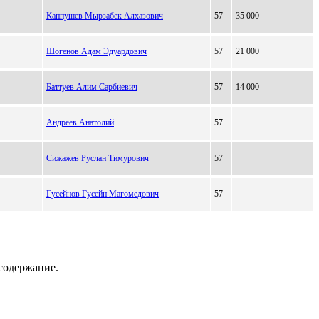
Каппушев Мырзабек Алхазович
57
35 000
Шогенов Адам Эдуардович
57
21 000
Баттуев Алим Сарбиевич
57
14 000
Андреев Анатолий
57
Сижажев Руслан Тимурович
57
Гусейнов Гусейн Магомедович
57
содержание.