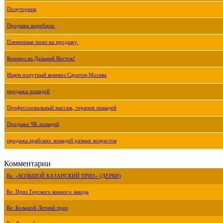
Полуторник
Продажа жеребцов.
Племенные пони на продажу.
Коневоз на Дальний Восток!
Ищем попутный коневоз Саратов-Москва
продажа лошадей
Профессиональный массаж, терапия лошадей
Продажа ЧК лошадей
продажа арабских лошадей разных возрастов
Комментарии
Re: «БОЛЬШОЙ КАЗАНСКИЙ ПРИЗ» (ДЕРБИ)
Re: Приз Терского конного завода
Re: Большой Летний приз