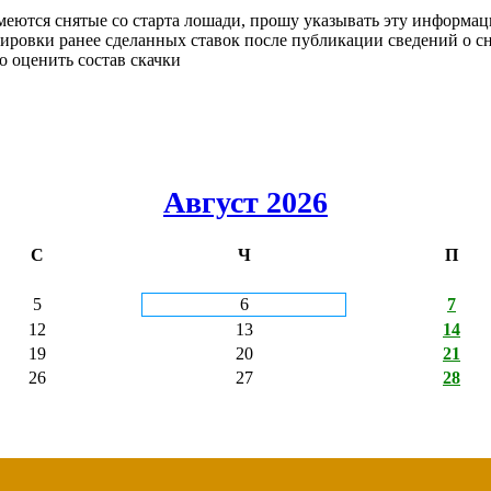
меются снятые со старта лошади, прошу указывать эту информац
тировки ранее сделанных ставок после публикации сведений о с
о оценить состав скачки
Август 2026
С
Ч
П
5
6
7
12
13
14
19
20
21
26
27
28