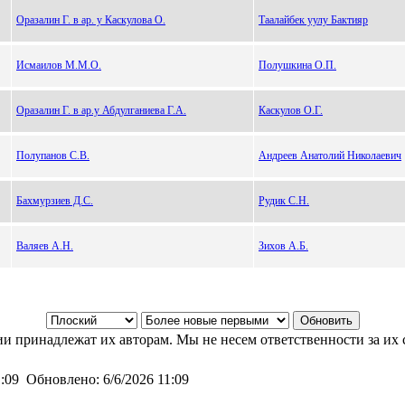
Оразалин Г. в ар. у Каскулова О.
Таалайбек уулу Бактияр
Исмаилов М.М.О.
Полушкина О.П.
Оразалин Г. в ар.у Абдулганиева Г.А.
Каскулов О.Г.
Полупанов С.В.
Андреев Анатолий Николаевич
Бахмурзиев Д.С.
Рудик С.Н.
Валяев А.Н.
Зихов А.Б.
и принадлежат их авторам. Мы не несем ответственности за их 
1:09
Обновлено:
6/6/2026 11:09