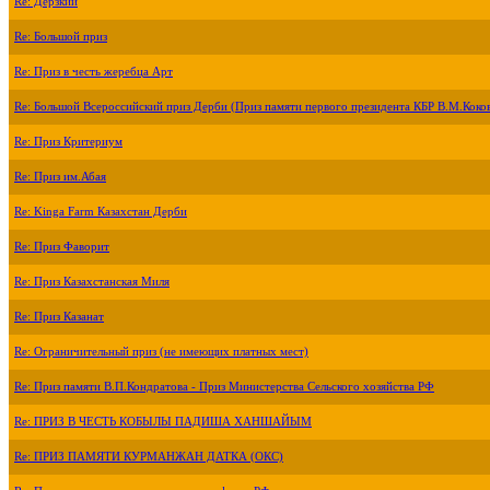
Re: Дерзкий
Re: Большой приз
Re: Приз в честь жеребца Арт
Re: Большой Всероссийский приз Дерби (Приз памяти первого президента КБР В.М.Коко
Re: Приз Критериум
Re: Приз им.Абая
Re: Kinga Farm Казахстан Дерби
Re: Приз Фаворит
Re: Приз Казахстанская Миля
Re: Приз Казанат
Re: Ограничительный приз (не имеющих платных мест)
Re: Приз памяти В.П.Кондратова - Приз Министерства Сельского хозяйства РФ
Re: ПРИЗ В ЧЕСТЬ КОБЫЛЫ ПАДИША ХАНШАЙЫМ
Re: ПРИЗ ПАМЯТИ КУРМАНЖАН ДАТКА (ОКС)