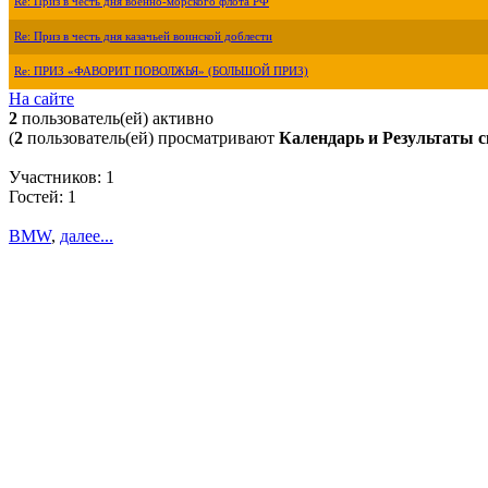
Re: Приз в честь дня военно-морского флота РФ
Re: Приз в честь дня казачьей воинской доблести
Re: ПРИЗ «ФАВОРИТ ПОВОЛЖЬЯ» (БОЛЬШОЙ ПРИЗ)
На сайте
2
пользователь(ей) активно
(
2
пользователь(ей) просматривают
Календарь и Результаты с
Участников: 1
Гостей: 1
BMW
,
далее...