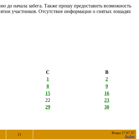
ию до начала забега. Также прошу предоставить возможность
нятии участников. Отсутствие информации о снятых лошадях
С
В
1
2
8
9
15
16
22
23
29
30
Вчера 17:07:37
11
Archer