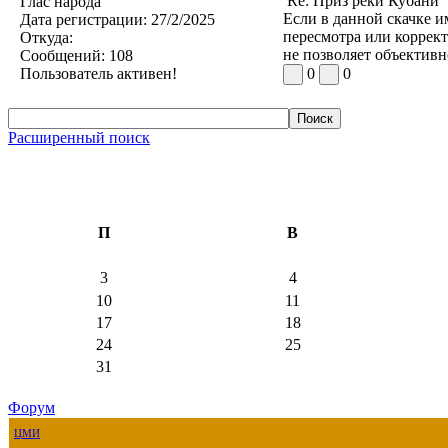
Re: Приз реки Кубани
Глас народа
Если в данной скачке и
Дата регистрации:
27/2/2025
пересмотра или коррек
Откуда:
не позволяет объективн
Сообщений:
108
Пользователь активен!
0
0
Расширенный поиск
П
В
3
4
10
11
17
18
24
25
31
Форум
ЦМИ