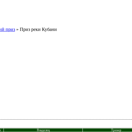
ий приз
» Приз реки Кубани
л
Владелец
Тренер