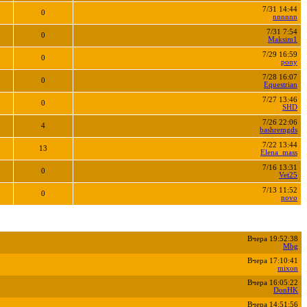
7/31 14:44
0
nnnnnn
7/31 7:54
0
Maksim1
7/29 16:59
0
pony
7/28 16:07
0
Equestrian
7/27 13:46
0
SHD
7/26 22:06
4
bashremgds
7/22 13:44
13
Elena_mass
7/16 13:31
0
Vet25
7/13 11:52
0
novo
Вчера 19:52:38
Mbg
Вчера 17:10:41
mixon
Вчера 16:05:22
DonHK
Вчера 14:51:56