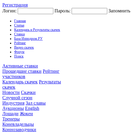
Регистрация
Логин:
Пароль:
Запомнить
Главная
Статьи
Календарь и Результаты скачек
Ставки
База Ипподром.РУ
Рейтинг
Видео скачек
Форум
Поиск
Активные ставки
Прошедшие ставки
Рейтинг
участников
Календарь скачек
Результаты
скачек
Новости
Скачки
Случной сезон
Индустрия
Зал славы
Аукционы
English
Лошади
Жокеи
Тренеры
Коневладельцы
Коннозаводчики