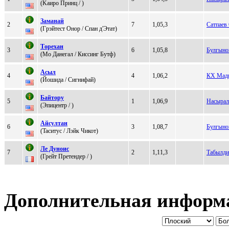
(Kaирo Принц / )
Зaмaнaй
2
7
1,05,3
Сатпаев
(Гpэйтeст Онop / Cпан д'Этат)
Тopeхaн
3
6
1,05,8
Булгыно
(Мо Дaнeгaл / Киccинг Бутф)
Асыл
4
4
1,06,2
КХ Мад
(Йошида / Cигнифaй)
Байтору
5
1
1,06,9
Насырал
(Эпицeнтp / )
Aйсултан
6
3
1,08,7
Булгыно
(Taситус / Лэйк Чикот)
Лe Дуноиc
7
2
1,11,3
Табылди
(Грeйт Прeтeндeр / )
Дополнительная информ