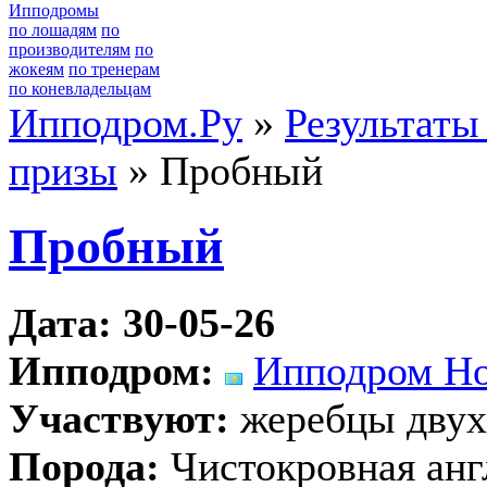
Ипподромы
по лошадям
по
производителям
по
жокеям
по тренерам
по коневладельцам
Ипподром.Ру
»
Результаты
призы
» Пробный
Пробный
Дата: 30-05-26
Ипподром:
Ипподром Но
Участвуют:
жеребцы двух
Порода:
Чистокровная анг