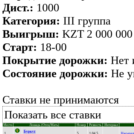
Дист.:
1000
Категория:
III группа
Выигрыш:
KZT 2 000 000
Старт:
18-00
Покрытие дорожки:
Нет 
Состояние дорожки:
Не у
Ставки не принимаются
Показать все ставки
Место
Лошадь (Отец/Мать)
Номер
Резвость
Интервал
Буркут
1
5
1,04,5
Насырал