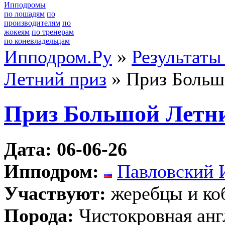
Ипподромы
по лошадям
по
производителям
по
жокеям
по тренерам
по коневладельцам
Ипподром.Ру
»
Результаты
Летний приз
» Приз Больш
Приз Большой Летн
Дата: 06-06-26
Ипподром:
Павловский 
Участвуют:
жеребцы и ко
Порода:
Чистокровная анг