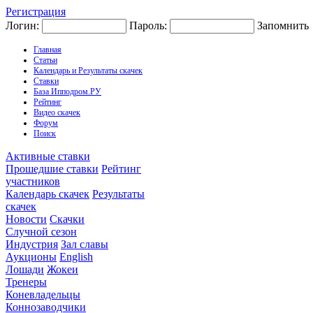
Регистрация
Логин:
Пароль:
Запомнить
Главная
Статьи
Календарь и Результаты скачек
Ставки
База Ипподром.РУ
Рейтинг
Видео скачек
Форум
Поиск
Активные ставки
Прошедшие ставки
Рейтинг
участников
Календарь скачек
Результаты
скачек
Новости
Скачки
Случной сезон
Индустрия
Зал славы
Аукционы
English
Лошади
Жокеи
Тренеры
Коневладельцы
Коннозаводчики