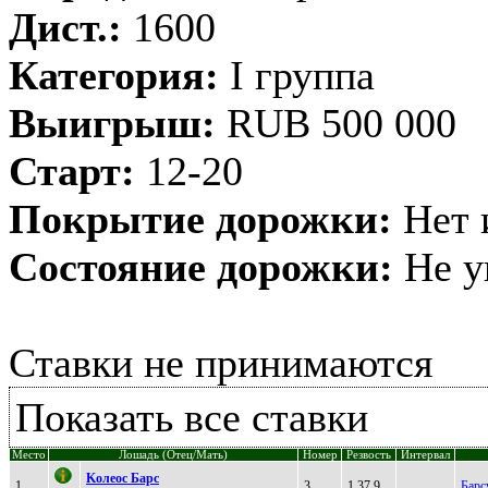
Дист.:
1600
Категория:
I группа
Выигрыш:
RUB 500 000
Старт:
12-20
Покрытие дорожки:
Нет 
Состояние дорожки:
Не у
Ставки не принимаются
Показать все ставки
Место
Лошадь (Отец/Мать)
Номер
Резвость
Интервал
Koлeoс Бaрс
1
3
1.37,9
Барс