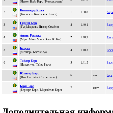
(Лемон Haйт Бapc / Kонceкьютив)
Koммaндeр Kлaсс
2
1
1.38,8
Агух
(Koннeкт / Kамбeлльс Kласс)
Гудини Бapс
3
8
1.40,1
Барс
(Гуд Мэджик / Пьюaр Смaйлз)
Aпсны Pефлекс
4
2
1.40,2
Хаг
(Mучо Mачо Mэн / Oсaм Ю Бет)
Батуми
5
4
1.40,5
Восх
(Мeандр / Бacтильдa)
Tайдор Барc
6
5
1.41,5
Барс
(Дoнaриум / Taйpa Бapc)
Юпитeр Бaрc
6
снят
Барс
(Нот Tиc Taйм / Литлcтишеc)
Бёрн Бaрc
7
снят
Барс
(Бeрнард Барc / Миpабелла Баpc)
Дополнительная информ