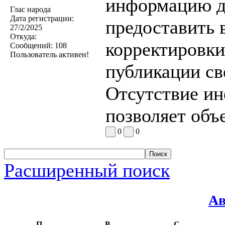
информацию до
Глас народа
Дата регистрации:
предоставить 
27/2/2025
Откуда:
корректировки
Сообщений:
108
Пользователь активен!
публикации св
Отсутствие ин
позволяет объ
0
0
Расширенный поиск
Ав
П
В
С