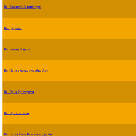
Re: Большой Летний приз
Re: Дерзкий
Re: Большой приз
Re: Приз в честь жеребца Арт
Re: Приз Критериум
Re: Приз им.Абая
Re: Kinga Farm Казахстан Дерби