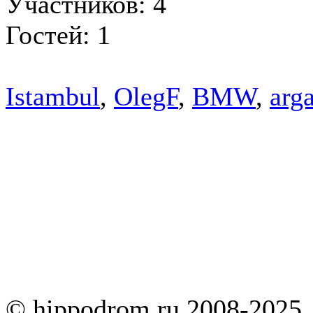
Участников: 4
Гостей: 1
Istambul
,
OlegF
,
BMW
,
arg
© hippodrom.ru 2008-2025.