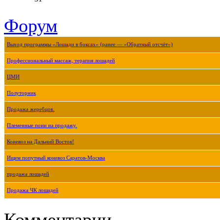
Форум
Выход программы «Лошади в боксах» (ранее — «Обратный отсчёт»)
Профессиональный массаж, терапия лошадей
ЦМИ
Полуторник
Продажа жеребцов.
Племенные пони на продажу.
Коневоз на Дальний Восток!
Ищем попутный коневоз Саратов-Москва
продажа лошадей
Продажа ЧК лошадей
Комментарии