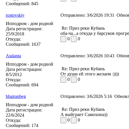
Сообщений:
845
rostovskiy
Отправлено:
3/6/2026 19:31
Обнов
Ипподром - дом родной
Re: Приз реки Кубань
Дата регистрации:
оба-ча...а откуда у барсуков прог
25/9/2018
0
0
Откуда:
Сообщений:
1637
Atalanta
Отправлено:
3/6/2026 10:43
Обнов
Ипподром - дом родной
Re: Приз реки Кубань
Дата регистрации:
От души ей этого желаем :))))
8/5/2012
0
0
Откуда:
Сообщений:
694
bbairanbeg
Отправлено:
3/6/2026 5:16
Обновл
Ипподром - дом родной
Re: Приз реки Кубань
Дата регистрации:
А выйграет Самохина))
22/6/2024
0
0
Откуда:
Сообщений:
174