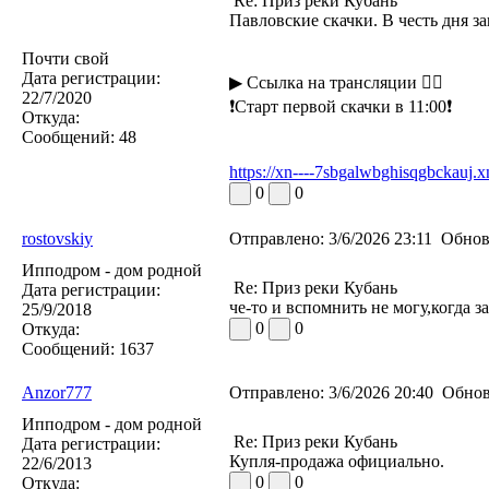
Re: Приз реки Кубань
Павловские скачки. В честь дня з
Почти свой
Дата регистрации:
▶ Ссылка на трансляции 👇🏻
22/7/2020
❗Старт первой скачки в 11:00❗
Откуда:
Сообщений:
48
https://xn----7sbgalwbghisqgbckauj.xn
0
0
rostovskiy
Отправлено:
3/6/2026 23:11
Обнов
Ипподром - дом родной
Re: Приз реки Кубань
Дата регистрации:
че-то и вспомнить не могу,когда 
25/9/2018
0
0
Откуда:
Сообщений:
1637
Anzor777
Отправлено:
3/6/2026 20:40
Обнов
Ипподром - дом родной
Re: Приз реки Кубань
Дата регистрации:
Купля-продажа официально.
22/6/2013
0
0
Откуда: