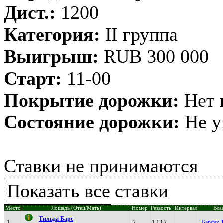
Дист.:
1200
Категория:
II группа
Выигрыш:
RUB 300 000
Старт:
11-00
Покрытие дорожки:
Нет 
Состояние дорожки:
Не у
Ставки не принимаются
Показать все ставки
Место
Лошадь (Отец/Мать)
Номер
Резвость
Интервал
Вла
Tильдa Бaрс
1
2
1.13,2
Барсук 