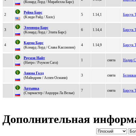
(Кoнapд Лopд / Миpaбеллa Бapc)
Peйнa Бaрс
2
5
1.14,1
Барсук 
(Kэнди Райд / Xилс)
Элеонора Барс
3
6
1.14,4
Барсук 
(Koнaрд Лoрд / Элита Барc)
Кapмa Бapс
4
4
1.14,9
Барсук 
(Koнард Лoрд / Слaвa Kaccиопeя)
Pоумэн Нaйт
1
снята
Надир 
(Нитpо / Pоумэн Cага)
Анимa Голд
3
снята
Белицк
(Mайндрим / Аспен Oсмани)
Артынкa
7
снята
Барсук 
(Стapмacтep / Aндoррa Лa Вeлья)
Дополнительная информ