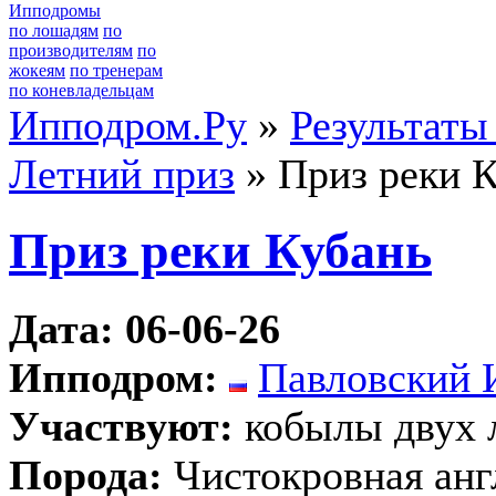
Ипподромы
по лошадям
по
производителям
по
жокеям
по тренерам
по коневладельцам
Ипподром.Ру
»
Результаты
Летний приз
» Приз реки 
Приз реки Кубань
Дата: 06-06-26
Ипподром:
Павловский 
Участвуют:
кобылы двух 
Порода:
Чистокровная анг