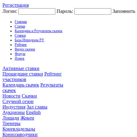
Регистрация
Логин:
Пароль:
Запомнить
Главная
Статьи
Календарь и Результаты скачек
Ставки
База Ипподром.РУ
Рейтинг
Видео скачек
Форум
Поиск
Активные ставки
Прошедшие ставки
Рейтинг
участников
Календарь скачек
Результаты
скачек
Новости
Скачки
Случной сезон
Индустрия
Зал славы
Аукционы
English
Лошади
Жокеи
Тренеры
Коневладельцы
Коннозаводчики