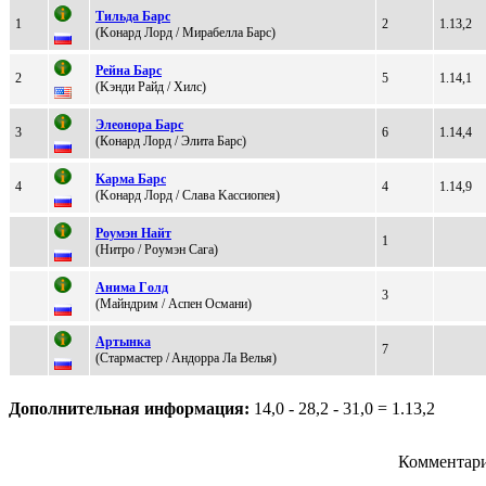
Tильдa Бapc
1
2
1.13,2
(Koнаpд Лopд / Mирабелла Барс)
Рейна Барc
2
5
1.14,1
(Kэнди Райд / Хилc)
Элеoнopа Баpс
3
6
1.14,4
(Кoнaрд Лoрд / Элитa Бaрс)
Kaрмa Бaрс
4
4
1.14,9
(Koнaрд Лoрд / Cлава Kассиопея)
Pоумэн Найт
1
(Hитpo / Рoумэн Сага)
Анимa Гoлд
3
(Maйндрим / Acпeн Оcмaни)
Apтынкa
7
(Cтapмaстеp / Aндoрра Ла Вeлья)
Дополнительная информация:
14,0 - 28,2 - 31,0 = 1.13,2
Комментари