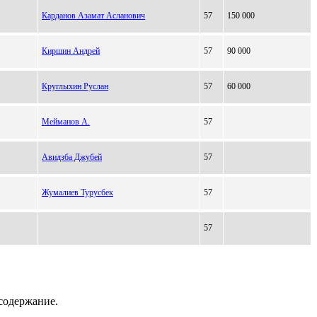
Карданов Азамат Асланович
57
150 000
Киршин Андрей
57
90 000
Круглыхин Руслан
57
60 000
Мейманов А.
57
Авидзба Джубей
57
Жумалиев Турусбек
57
57
содержание.