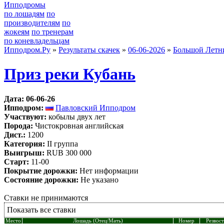
Ипподромы
по лошадям
по
производителям
по
жокеям
по тренерам
по коневладельцам
Ипподром.Ру
»
Результаты скачек
»
06-06-2026
»
Большой Летн
Приз реки Кубань
Дата: 06-06-26
Ипподром:
Павловский Ипподром
Участвуют:
кобылы двух лет
Порода:
Чистокровная английская
Дист.:
1200
Категория:
II группа
Выигрыш:
RUB 300 000
Старт:
11-00
Покрытие дорожки:
Нет информации
Состояние дорожки:
Не указано
Ставки не принимаются
Показать все ставки
Место
Лошадь (Отец/Мать)
Номер
Резвост