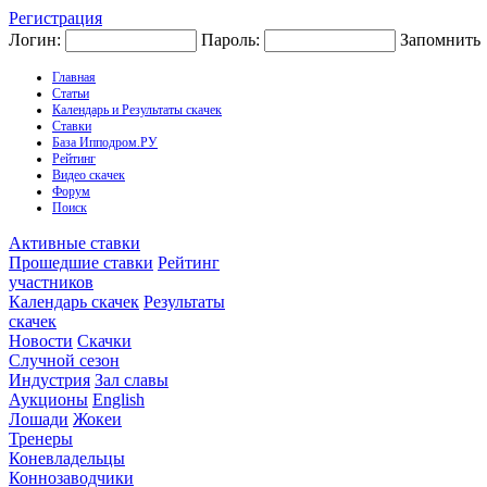
Регистрация
Логин:
Пароль:
Запомнить
Главная
Статьи
Календарь и Результаты скачек
Ставки
База Ипподром.РУ
Рейтинг
Видео скачек
Форум
Поиск
Активные ставки
Прошедшие ставки
Рейтинг
участников
Календарь скачек
Результаты
скачек
Новости
Скачки
Случной сезон
Индустрия
Зал славы
Аукционы
English
Лошади
Жокеи
Тренеры
Коневладельцы
Коннозаводчики