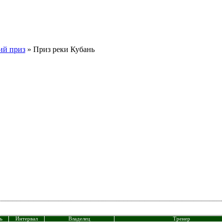
ий приз
» Приз реки Кубань
ь
Интервал
Владелец
Тренер