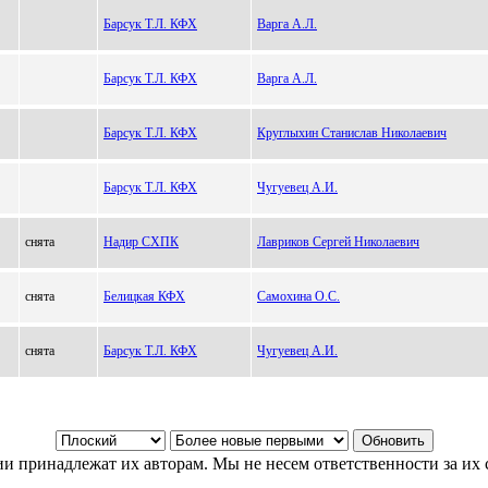
Барсук Т.Л. КФХ
Варга А.Л.
Барсук Т.Л. КФХ
Варга А.Л.
Барсук Т.Л. КФХ
Круглыхин Станислав Николаевич
Барсук Т.Л. КФХ
Чугуевец А.И.
снята
Надир СХПК
Лавриков Сергей Николаевич
снята
Белицкая КФХ
Самохина О.С.
снята
Барсук Т.Л. КФХ
Чугуевец А.И.
и принадлежат их авторам. Мы не несем ответственности за их 