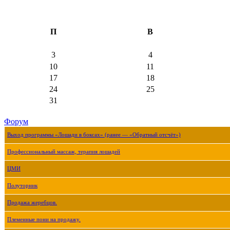
П
В
3
4
10
11
17
18
24
25
31
Форум
Выход программы «Лошади в боксах» (ранее — «Обратный отсчёт»)
Профессиональный массаж, терапия лошадей
ЦМИ
Полуторник
Продажа жеребцов.
Племенные пони на продажу.