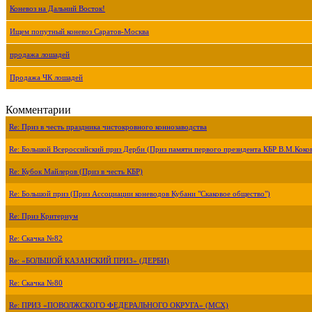
Коневоз на Дальний Восток!
Ищем попутный коневоз Саратов-Москва
продажа лошадей
Продажа ЧК лошадей
Комментарии
Re: Приз в честь праздника чистокровного коннозаводства
Re: Большой Всероссийский приз Дерби (Приз памяти первого президента КБР В.М.Коко
Re: Кубок Майлеров (Приз в честь КБР)
Re: Большой приз (Приз Ассоциации коневодов Кубани "Скаковое общество")
Re: Приз Критериум
Re: Скачка №82
Re: «БОЛЬШОЙ КАЗАНСКИЙ ПРИЗ» (ДЕРБИ)
Re: Скачка №80
Re: ПРИЗ «ПОВОЛЖСКОГО ФЕДЕРАЛЬНОГО ОКРУГА» (МСХ)