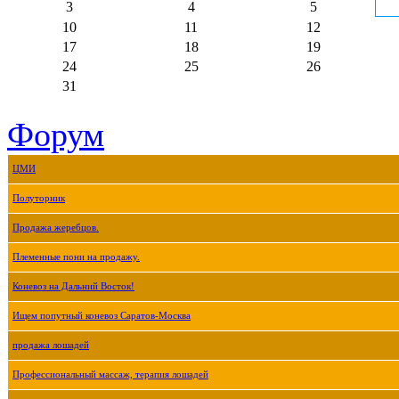
3
4
5
10
11
12
17
18
19
24
25
26
31
Форум
ЦМИ
Полуторник
Продажа жеребцов.
Племенные пони на продажу.
Коневоз на Дальний Восток!
Ищем попутный коневоз Саратов-Москва
продажа лошадей
Профессиональный массаж, терапия лошадей