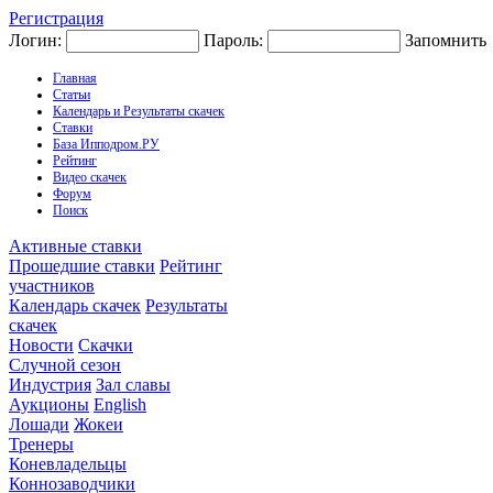
Регистрация
Логин:
Пароль:
Запомнить
Главная
Статьи
Календарь и Результаты скачек
Ставки
База Ипподром.РУ
Рейтинг
Видео скачек
Форум
Поиск
Активные ставки
Прошедшие ставки
Рейтинг
участников
Календарь скачек
Результаты
скачек
Новости
Скачки
Случной сезон
Индустрия
Зал славы
Аукционы
English
Лошади
Жокеи
Тренеры
Коневладельцы
Коннозаводчики