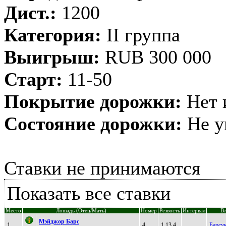
Дист.:
1200
Категория:
II группа
Выигрыш:
RUB 300 000
Старт:
11-50
Покрытие дорожки:
Нет 
Состояние дорожки:
Не у
Ставки не принимаются
Показать все ставки
Место
Лошадь (Отец/Мать)
Номер
Резвость
Интервал
Вл
Мэйджоp Баpс
1
4
1.13,4
Барсу