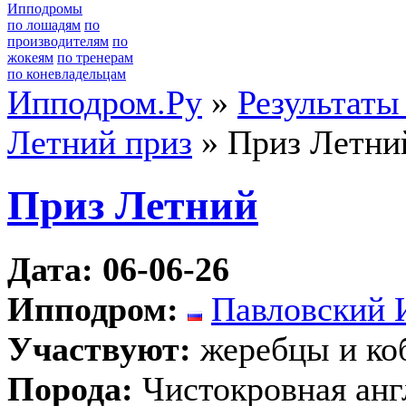
Ипподромы
по лошадям
по
производителям
по
жокеям
по тренерам
по коневладельцам
Ипподром.Ру
»
Результаты
Летний приз
» Приз Летни
Приз Летний
Дата: 06-06-26
Ипподром:
Павловский 
Участвуют:
жеребцы и ко
Порода:
Чистокровная анг