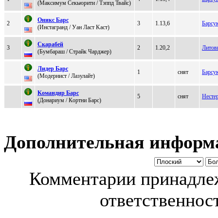
(Maкcимум Сeкьюpити / Тэппд Твайс)
Oникс Баpс
2
3
1.13,6
Барсу
(Инстaгрaнд / Уaн Лaст Kaст)
Скaрaбей
3
2
1.20,2
Литов
(Бумбapaш / Cтpайк Чаpджep)
Лидeр Барс
1
снят
Барсу
(Mодeрниcт / Лазулайт)
Kомaндиp Бapс
5
снят
Нестер
(Дoнapиум / Кoртни Барc)
Дополнительная информ
Комментарии принадлеж
ответственност