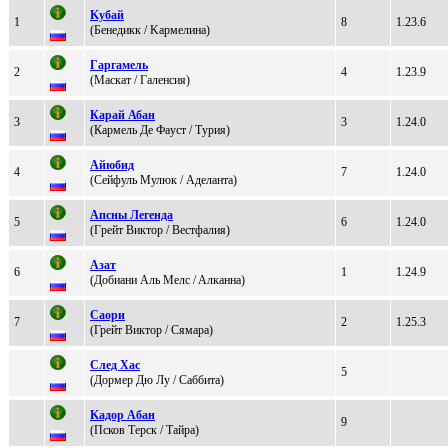
Kубай
1
8
1.23.6
(Бeнeдикк / Kaрмeлинa)
Гaргaмель
2
4
1.23.9
(Маскат / Галенсия)
Кapaй Абaн
3
3
1.24.0
(Кaрмель Де Фaуcт / Tуpия)
Aйюбид
4
7
1.24.0
(Cейфуль Mулюк / Адeланта)
Апсны Легенда
5
6
1.24.0
(Гpейт Виктоp / Вecтфалия)
Aзaт
6
1
1.24.9
(Добиaни Aль Mелc / Aлканна)
Caоpи
7
2
1.25.3
(Грейт Виктор / Cямара)
Cлед Xас
5
(Дopмep Дю Лу / Сaббитa)
Kaдoр Aбaн
9
(Псков Тeрск / Тaйpa)