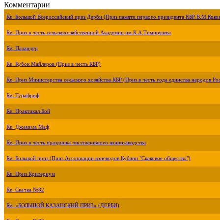
Комментарии
Re: Большой Всероссийский приз Дерби (Приз памяти первого президента КБР В.М.Коко
Re: Приз в честь сельскохозяйственной Академии им.К.А.Тимирязева
Re: Паландер
Re: Кубок Майлеров (Приз в честь КБР)
Re: Приз Министерства сельского хозяйства КБР (Приз в честь года единства народов Ро
Re: Турафриф
Re: Практикал Бой
Re: Джамила Маф
Re: Приз в честь праздника чистокровного коннозаводства
Re: Большой приз (Приз Ассоциации коневодов Кубани "Скаковое общество")
Re: Приз Критериум
Re: Скачка №82
Re: «БОЛЬШОЙ КАЗАНСКИЙ ПРИЗ» (ДЕРБИ)