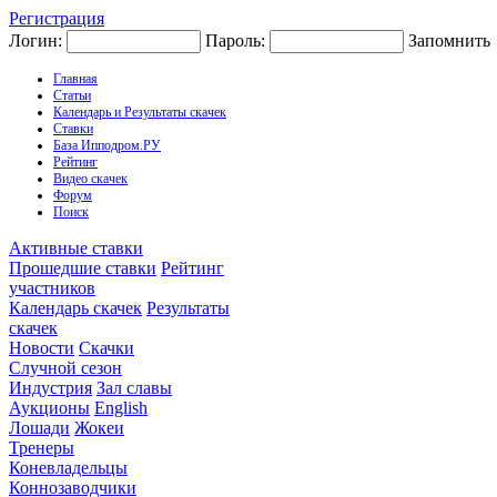
Регистрация
Логин:
Пароль:
Запомнить
Главная
Статьи
Календарь и Результаты скачек
Ставки
База Ипподром.РУ
Рейтинг
Видео скачек
Форум
Поиск
Активные ставки
Прошедшие ставки
Рейтинг
участников
Календарь скачек
Результаты
скачек
Новости
Скачки
Случной сезон
Индустрия
Зал славы
Аукционы
English
Лошади
Жокеи
Тренеры
Коневладельцы
Коннозаводчики