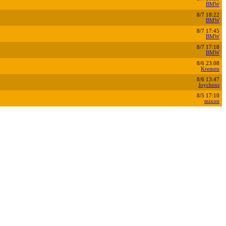
BMW
8/7 18:22
BMW
8/7 17:45
BMW
8/7 17:18
BMW
8/6 23:08
Kremen
8/6 13:47
Joychens
8/5 17:10
mixon