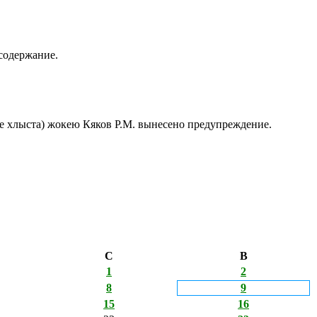
содержание.
е хлыста) жокею Кяков Р.М. вынесено предупреждение.
С
В
1
2
8
9
15
16