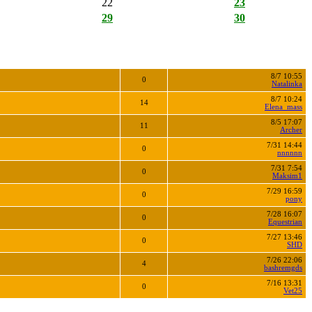
22
23
29
30
8/7 10:55
0
Natalinka
8/7 10:24
14
Elena_mass
8/5 17:07
11
Archer
7/31 14:44
0
nnnnnn
7/31 7:54
0
Maksim1
7/29 16:59
0
pony
7/28 16:07
0
Equestrian
7/27 13:46
0
SHD
7/26 22:06
4
bashremgds
7/16 13:31
0
Vet25