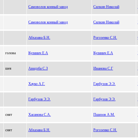
Самоволов конный завод
Силкин Николай
Самоволов конный завод
Силкин Николай
Абхазава Б.Н.
Рогозенко С.Н.
голова
Кулинич Е.А
Кулинич Е.А
шея
Авидзба С.З
Иванова С.Г
Хауко А.Г.
Гарбузов Э.Э.
Гарбузов Э.Э.
Гарбузов Э.Э.
снят
Хасанова С.А.
Пшизов А.М.
снят
Абхазава Б.Н.
Рогозенко С.Н.