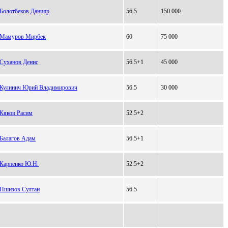
Болотбеков Данияр
56.5
150 000
Мамуров Мирбек
60
75 000
Суханов Денис
56.5+1
45 000
Кулинич Юрий Владимирович
56.5
30 000
Кяков Расим
52.5+2
Балагов Адам
56.5+1
Карпенко Ю.Н.
52.5+2
Пшизов Султан
56.5