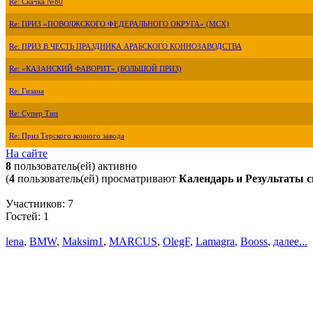
Re: Скачка №80
Re: ПРИЗ «ПОВОЛЖСКОГО ФЕДЕРАЛЬНОГО ОКРУГА» (МСХ)
Re: ПРИЗ В ЧЕСТЬ ПРАЗДНИКА АРАБСКОГО КОННОЗАВОДСТВА
Re: «КАЗАНСКИЙ ФАВОРИТ» (БОЛЬШОЙ ПРИЗ)
Re: Гизана
Re: Супер Тип
Re: Приз Терского конного завода
На сайте
8
пользователь(ей) активно
(
4
пользователь(ей) просматривают
Календарь и Результаты с
Участников: 7
Гостей: 1
lena
,
BMW
,
Maksim1
,
MARCUS
,
OlegF
,
Lamagra
,
Booss
,
далее...