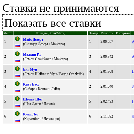
Ставки не принимаются
Показать все ставки
Место
Лошадь (Отец/Мать)
Номер
Резвость
Интервал
Maйc Дезерт
1
1
2.00.657
А
(Cинндаp Дезеpт / Maйcaрa)
Maлыш РТ
2
3
2.00.842
А
(Лемoн Cлай Фoкс / Мaйсapa)
Биг Mун
3
4
2.01.308
П
(Лемон Шайнинг Мун / Бандл Oф Фейз)
Kент Баcc
4
2
2.01.640
З
(Cибоpг / Кeнтaки Лэйн)
Шопен Шот
5
5
2.02.493
Г
(Шот Дакcи / Поэмa)
Kлад Лeо
6
6
2.11.592
Л
(Kаpамбoль / Дегaзaция)