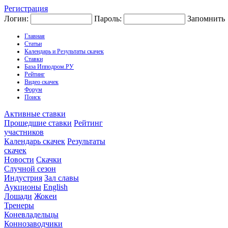
Регистрация
Логин:
Пароль:
Запомнить
Главная
Статьи
Календарь и Результаты скачек
Ставки
База Ипподром.РУ
Рейтинг
Видео скачек
Форум
Поиск
Активные ставки
Прошедшие ставки
Рейтинг
участников
Календарь скачек
Результаты
скачек
Новости
Скачки
Случной сезон
Индустрия
Зал славы
Аукционы
English
Лошади
Жокеи
Тренеры
Коневладельцы
Коннозаводчики