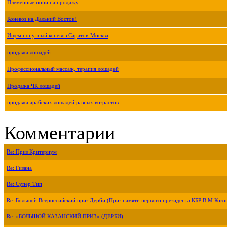
Племенные пони на продажу.
Коневоз на Дальний Восток!
Ищем попутный коневоз Саратов-Москва
продажа лошадей
Профессиональный массаж, терапия лошадей
Продажа ЧК лошадей
продажа арабских лошадей разных возрастов
Комментарии
Re: Приз Критериум
Re: Гизана
Re: Супер Тип
Re: Большой Всероссийский приз Дерби (Приз памяти первого президента КБР В.М.Коко
Re: «БОЛЬШОЙ КАЗАНСКИЙ ПРИЗ» (ДЕРБИ)