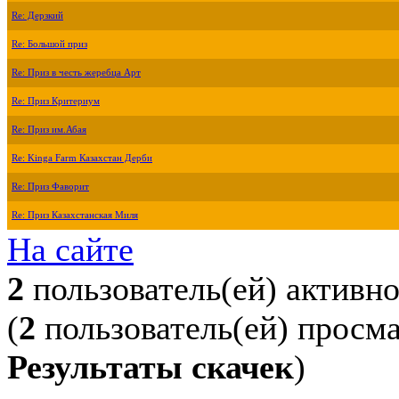
Re: Дерзкий
Re: Большой приз
Re: Приз в честь жеребца Арт
Re: Приз Критериум
Re: Приз им.Абая
Re: Kinga Farm Казахстан Дерби
Re: Приз Фаворит
Re: Приз Казахстанская Миля
На сайте
2
пользователь(ей) активн
(
2
пользователь(ей) просм
Результаты скачек
)