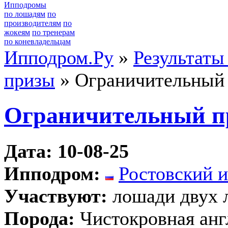
Ипподромы
по лошадям
по
производителям
по
жокеям
по тренерам
по коневладельцам
Ипподром.Ру
»
Результаты
призы
» Ограничительный
Ограничительный п
Дата: 10-08-25
Ипподром:
Ростовский 
Участвуют:
лошади двух 
Порода:
Чистокровная анг