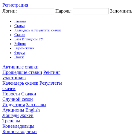
Регистрация
Логин:
Пароль:
Запомнить
Главная
Статьи
Календарь и Результаты скачек
Ставки
База Ипподром.РУ
Рейтинг
Видео скачек
Форум
Поиск
Активные ставки
Прошедшие ставки
Рейтинг
участников
Календарь скачек
Результаты
скачек
Новости
Скачки
Случной сезон
Индустрия
Зал славы
Аукционы
English
Лошади
Жокеи
Тренеры
Коневладельцы
Коннозаводчики