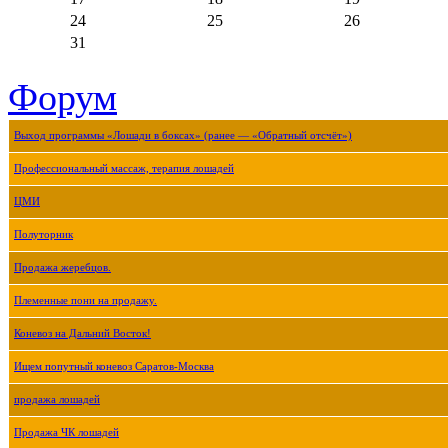
24
25
26
31
Форум
Выход программы «Лошади в боксах» (ранее — «Обратный отсчёт»)
Профессиональный массаж, терапия лошадей
ЦМИ
Полуторник
Продажа жеребцов.
Племенные пони на продажу.
Коневоз на Дальний Восток!
Ищем попутный коневоз Саратов-Москва
продажа лошадей
Продажа ЧК лошадей