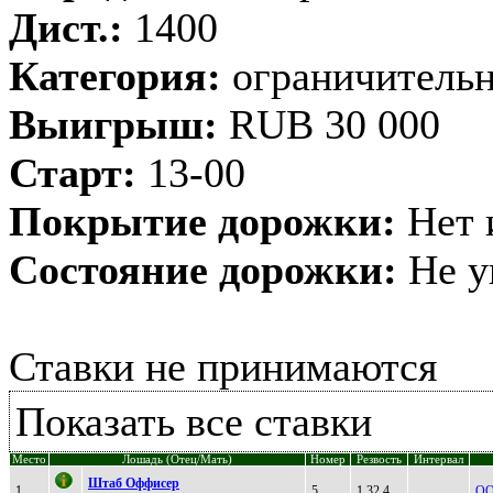
Дист.:
1400
Категория:
ограничительн
Выигрыш:
RUB 30 000
Старт:
13-00
Покрытие дорожки:
Нет 
Состояние дорожки:
Не у
Ставки не принимаются
Показать все ставки
Место
Лошадь (Отец/Мать)
Номер
Резвость
Интервал
Штаб Oффисер
1
5
1.32.4
ОО