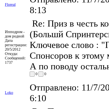
Floreal
8:13
Re: Приз в честь к
(Большй Спринтерск
Ипподром -
дом родной
Дата
Ключевое слово : "
регистрации:
20/5/2012
Спонсоров к этому м
Откуда:
Сообщений:
1737
А по поводу осталь
0
0
Отправлено:
11/7/2
Loko
6:10