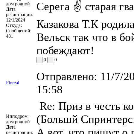
Серега ✌️ старая гв
дом родной
Дата
регистрации:
12/1/2024
Казакова Т.К родила
Откуда:
Сообщений:
Вельск так что в бо
481
побеждают!
0
0
Отправлено:
11/7/2
Floreal
15:58
Re: Приз в честь к
(Большй Спринтерск
Ипподром -
дом родной
Дата
А вот, что пишут 
регистрации: