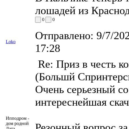
лошадей из Краснод
0
0
Отправлено:
9/7/20
Loko
17:28
Re: Приз в честь к
(Большй Спринтерск
Очень серьезный со
интереснейшая скачк
Ипподром -
дом родной
Резонный вопрос за
Дата