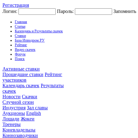
Регистрация
Логин:
Пароль:
Запомнить
Главная
Статьи
Календарь и Результаты скачек
Ставки
База Ипподром.РУ
Рейтинг
Видео скачек
Форум
Поиск
Активные ставки
Прошедшие ставки
Рейтинг
участников
Календарь скачек
Результаты
скачек
Новости
Скачки
Случной сезон
Индустрия
Зал славы
Аукционы
English
Лошади
Жокеи
Тренеры
Коневладельцы
Коннозаводчики