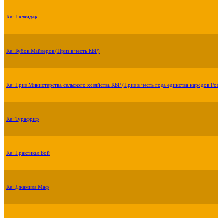
Re: Паландер
Re: Кубок Майлеров (Приз в честь КБР)
Re: Приз Министерства сельского хозяйства КБР (Приз в честь года единства народов Ро
Re: Турафриф
Re: Практикал Бой
Re: Джамила Маф