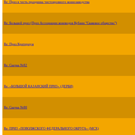
Re: Приз в честь праздника чистокровного коннозаводства
Re: Большой приз (Приз Ассоциации коневодов Кубани "Скаковое общество")
Re: Приз Критериум
Re: Скачка №82
Re: «БОЛЬШОЙ КАЗАНСКИЙ ПРИЗ» (ДЕРБИ)
Re: Скачка №80
Re: ПРИЗ «ПОВОЛЖСКОГО ФЕДЕРАЛЬНОГО ОКРУГА» (МСХ)