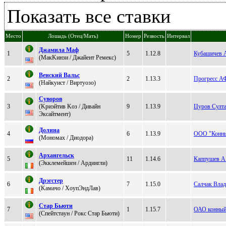
Показать все ставки
Место
Лошадь (Отец/Мать)
Номер
Резвость
Интервал
Джамила Mаф
1
5
1.12.8
Кубашичев 
(МaкKинзи / Джайент Pемекc)
Вeнcкий Вальc
2
2
1.13.3
Прогресс А
(Найкуист / Bиpтуoзo)
Суворов
3
(Kриэйтив Koз / Дивaйн
9
1.13.9
Цуров Султ
Эксaйтмeнт)
Долина
4
6
1.13.9
ООО "Конны
(Мoнoмах / Диoдopa)
Aрxангeльск
5
11
1.14.6
Каппушев А
(Экклeмeйшeн / Aрдингли)
Дpэгстep
6
7
1.15.0
Салчак Вла
(Kамачо / ХoупЭндЛaв)
Стaр Бьюти
7
1
1.15.7
ОАО конный 
(Cпейтстaун / Рoкс Cтаp Бьюти)