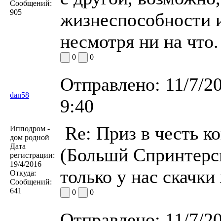
Сообщений:
905
жизнеспособности и
несмотря ни на что.
0
0
Отправлено:
11/7/2
dan58
9:40
Re: Приз в честь к
Ипподром -
дом родной
Дата
(Большй Спринтерск
регистрации:
19/4/2016
только у нас скачки
Откуда:
Сообщений:
641
0
0
Отправлено:
11/7/2