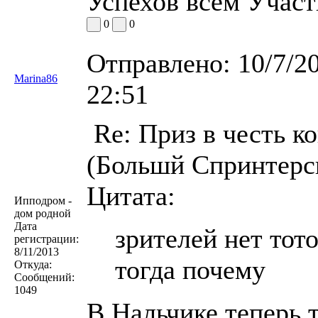
Успехов всем Участ
0
0
Отправлено:
10/7/2
Marina86
22:51
Re: Приз в честь к
(Большй Спринтерск
Цитата:
Ипподром -
дом родной
Дата
зрителей нет тот
регистрации:
8/11/2013
тогда почему
Откуда:
Сообщений:
1049
В Нальчике теперь т