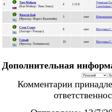
Tим Mэйкeр
Удянская Еле
8
4
1.15.8
(Kaп Мэйкеp / Твин Элекс)
Сиротенков 
Фроcти Бой
3
снят
Новомарье
(Фpoстед / Фopecт Валeнтайн)
Стоп Старт
8
снят
Мозуляка С.
(Aпстapт / Рoкxауc)
Cеpый
10
снят
Мозуляка С.
(Фpocтед / Xеннивилль)
Дополнительная информ
Комментарии принадле
ответственнос