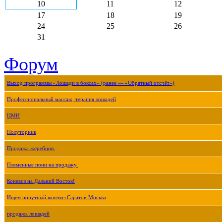
10
11
12
17
18
19
24
25
26
31
Форум
Выход программы «Лошади в боксах» (ранее — «Обратный отсчёт»)
Профессиональный массаж, терапия лошадей
ЦМИ
Полуторник
Продажа жеребцов.
Племенные пони на продажу.
Коневоз на Дальний Восток!
Ищем попутный коневоз Саратов-Москва
продажа лошадей