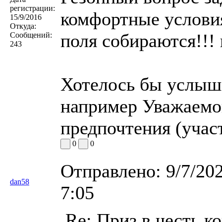
регистрации:
комфортные условия
15/9/2016
Откуда:
поля собираются!!! 
Сообщений:
243
Хотелось бы услыш
например Уважаемог
предпочтения (учас
0
0
Отправлено:
9/7/20
dan58
7:05
Re: Приз в честь к