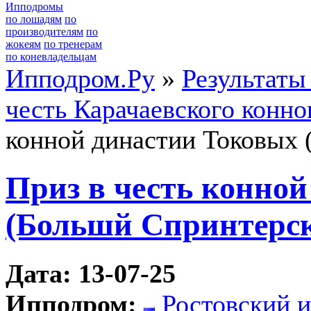
Ипподромы
по лошадям
по
производителям
по
жокеям
по тренерам
по коневладельцам
Ипподром.Ру
»
Результаты
честь Карачаевского конно
конной династии Токовых 
Приз в честь конно
(Большй Спринтерск
Дата: 13-07-25
Ипподром:
Ростовский 