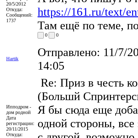
20/5/2012
https://161.ru/text/
Откуда:
Сообщений:
1737
Там ещё по теме, п
0
0
Отправлено:
11/7/2
Hartik
14:05
Re: Приз в честь к
(Большй Спринтерск
Я бы сюда еще доба
Ипподром -
дом родной
Дата
одной стороны, все
регистрации:
20/11/2015
с другой, возможно,
Откуда: