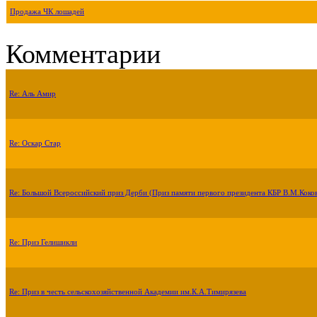
Продажа ЧК лошадей
Комментарии
Re: Аль Амир
Re: Оскар Стар
Re: Большой Всероссийский приз Дерби (Приз памяти первого президента КБР В.М.Коко
Re: Приз Гелишикли
Re: Приз в честь сельскохозяйственной Академии им.К.А.Тимирязева