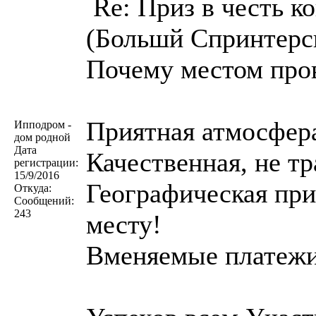
Re: Приз в честь к
(Большй Спринтерск
Почему местом про
Приятная атмосфер
Ипподром -
дом родной
Дата
Качественная, не т
регистрации:
15/9/2016
Географическая при
Откуда:
Сообщений:
243
месту!
Вменяемые платежи 