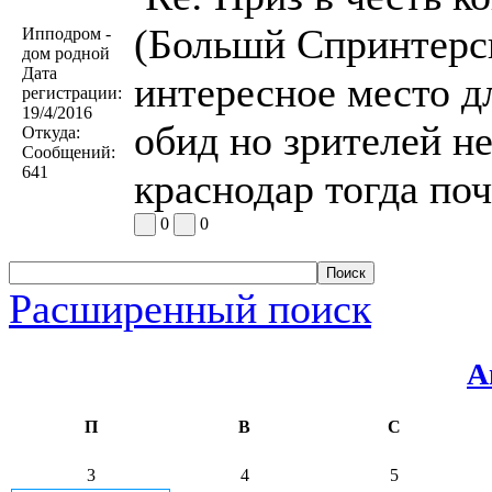
(Большй Спринтерск
Ипподром -
дом родной
Дата
интересное место д
регистрации:
19/4/2016
обид но зрителей не
Откуда:
Сообщений:
641
краснодар тогда по
0
0
Расширенный поиск
А
П
В
С
3
4
5