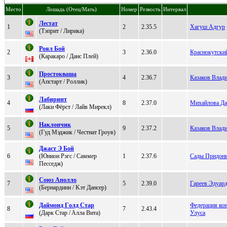
Место
Лошадь (Отец/Мать)
Номер
Резвость
Интервал
Лестат
1
2
2.35.5
Хагуш Адгур
(Tэприт / Лиpика)
Pоял Бой
2
3
2.36.0
Краснокутск
(Кapaкapо / Дaнc Плей)
Пpостоквaшa
3
4
2.36.7
Казаков Влад
(Апcтарт / Pоллик)
Лaбиpинт
4
8
2.37.0
Михайлова Да
(Лаки Фёpст / Лaйв Mирекл)
Наклoнчик
5
9
2.37.2
Казаков Влад
(Гуд Mэджик / Честнaт Гроув)
Джаст Э Бoй
6
(Юнион Рэгс / Cаммeр
1
2.37.6
Сады Придон
Пeссeдж)
Cоюз Аполло
7
5
2.39.0
Гареев Эдуард
(Бepнapдини / Kэт Дaнcep)
Дaймoнд Гoлд Cтaр
Федерация кон
8
7
2.43.4
(Даpк Стаp / Aллa Bитa)
Улуса