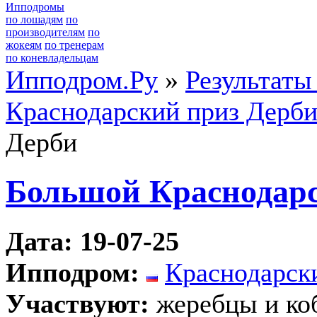
Ипподромы
по лошадям
по
производителям
по
жокеям
по тренерам
по коневладельцам
Ипподром.Ру
»
Результаты
Краснодарский приз Дерб
Дерби
Большой Краснодарс
Дата: 19-07-25
Ипподром:
Краснодарск
Участвуют:
жеребцы и ко