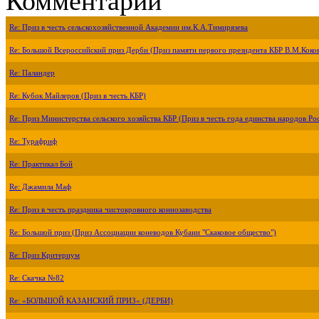
Комментарии
Re: Приз в честь сельскохозяйственной Академии им.К.А.Тимирязева
Re: Большой Всероссийский приз Дерби (Приз памяти первого президента КБР В.М.Коко
Re: Паландер
Re: Кубок Майлеров (Приз в честь КБР)
Re: Приз Министерства сельского хозяйства КБР (Приз в честь года единства народов Ро
Re: Турафриф
Re: Практикал Бой
Re: Джамила Маф
Re: Приз в честь праздника чистокровного коннозаводства
Re: Большой приз (Приз Ассоциации коневодов Кубани "Скаковое общество")
Re: Приз Критериум
Re: Скачка №82
Re: «БОЛЬШОЙ КАЗАНСКИЙ ПРИЗ» (ДЕРБИ)