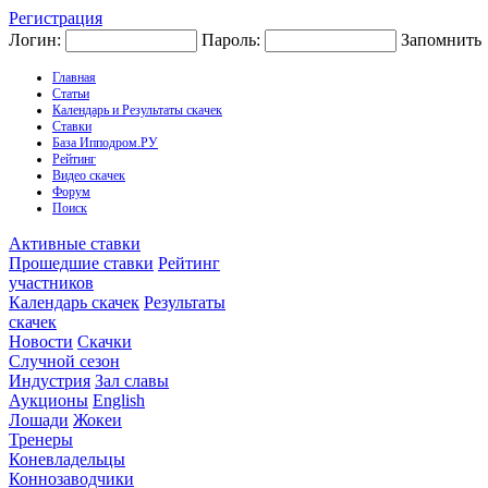
Регистрация
Логин:
Пароль:
Запомнить
Главная
Статьи
Календарь и Результаты скачек
Ставки
База Ипподром.РУ
Рейтинг
Видео скачек
Форум
Поиск
Активные ставки
Прошедшие ставки
Рейтинг
участников
Календарь скачек
Результаты
скачек
Новости
Скачки
Случной сезон
Индустрия
Зал славы
Аукционы
English
Лошади
Жокеи
Тренеры
Коневладельцы
Коннозаводчики