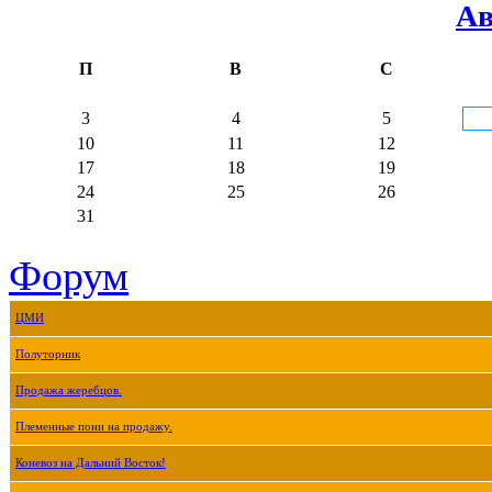
Ав
П
В
С
3
4
5
10
11
12
17
18
19
24
25
26
31
Форум
ЦМИ
Полуторник
Продажа жеребцов.
Племенные пони на продажу.
Коневоз на Дальний Восток!