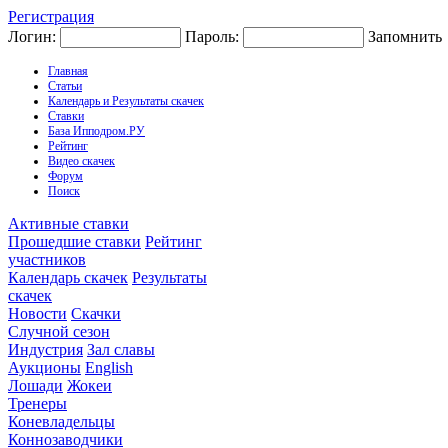
Регистрация
Логин:
Пароль:
Запомнить
Главная
Статьи
Календарь и Результаты скачек
Ставки
База Ипподром.РУ
Рейтинг
Видео скачек
Форум
Поиск
Активные ставки
Прошедшие ставки
Рейтинг
участников
Календарь скачек
Результаты
скачек
Новости
Скачки
Случной сезон
Индустрия
Зал славы
Аукционы
English
Лошади
Жокеи
Тренеры
Коневладельцы
Коннозаводчики