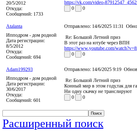
https://vk.com/video-87912547_456
20/5/2012
0
0
Откуда:
Сообщений:
1733
Atalanta
Отправлено:
14/6/2025 11:31
Обно
Ипподром - дом родной
Re: Большой Летний приз
Дата регистрации:
В этот раз на ютубе через ВПН
8/5/2012
https://www.youtube.com/watch?v=
Откуда:
0
0
Сообщений:
694
Adam199293
Отправлено:
14/6/2025 9:19
Обнов
Ипподром - дом родной
Re: Большой Летний приз
Дата регистрации:
Конный мир в этом году,так для г
30/6/2017
Ни одну скачку не транслируют
Откуда:
0
0
Сообщений:
601
Расширенный поиск