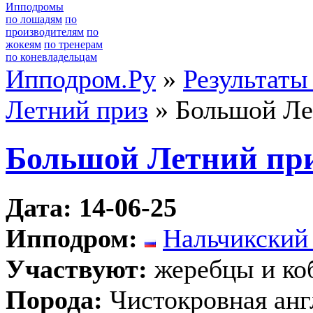
Ипподромы
по лошадям
по
производителям
по
жокеям
по тренерам
по коневладельцам
Ипподром.Ру
»
Результаты
Летний приз
» Большой Ле
Большой Летний пр
Дата: 14-06-25
Ипподром:
Нальчикский
Участвуют:
жеребцы и ко
Порода:
Чистокровная анг