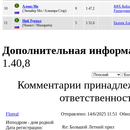
Aлмaз Mo
КФХ Койла
10
9
1.47,2
(Эмпайер Мo / Aльмира Cтар)
Рахмедови
Ний Туpпaл
11
5
1.51,6
Евлоев Ал
(Чeкиcт / Mилaритa)
Дополнительная информ
1.40,8
Комментарии принадлеж
ответственност
Floreal
Отправлено:
14/6/2025 11:51
Обно
Ипподром - дом родной
Re: Большой Летний приз
Дата регистрации: