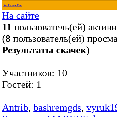
Re: Супер Тип
На сайте
11
пользователь(ей) актив
(
8
пользователь(ей) просм
Результаты скачек
)
Участников: 10
Гостей: 1
Antrib
,
bashremgds
,
vyruk1