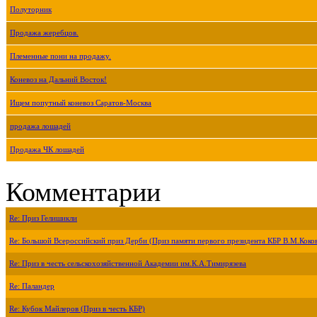
Полуторник
Продажа жеребцов.
Племенные пони на продажу.
Коневоз на Дальний Восток!
Ищем попутный коневоз Саратов-Москва
продажа лошадей
Продажа ЧК лошадей
Комментарии
Re: Приз Гелишикли
Re: Большой Всероссийский приз Дерби (Приз памяти первого президента КБР В.М.Коко
Re: Приз в честь сельскохозяйственной Академии им.К.А.Тимирязева
Re: Паландер
Re: Кубок Майлеров (Приз в честь КБР)