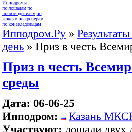
Ипподромы
по лошадям
по
производителям
по
жокеям
по тренерам
по коневладельцам
Ипподром.Ру
»
Результаты
день
» Приз в честь Всеми
Приз в честь Всеми
среды
Дата: 06-06-25
Ипподром:
Казань МКС
Участвуют:
лошади двух 