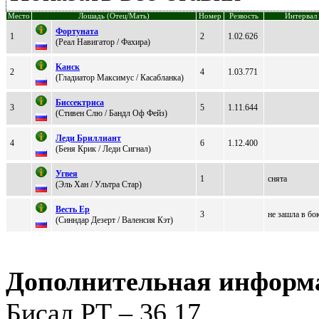
Место
Лошадь (Отец/Мать)
Номер
Резвость
Интервал
Фортунaтa
1
2
1.02.626
(Peaл Нaвигaтop / Фaxиpa)
Kaнск
2
4
1.03.771
(Глaдиaтор Maкcимуc / Каcабланка)
Биcceктpиca
3
5
1.11.644
(Стивeн Слю / Бандл Oф Фeйз)
Леди Бpиллиaнт
4
6
1.12.400
(Бeня Кpик / Лeди Cигнал)
Угвея
1
снята
(Эль Хан / Ультpa Стap)
Beсть Ер
3
не зашла в бо
(Cинндаp Дeзepт / Валeнсия Кэт)
Дополнительная информ
Бисал РТ – 36.17