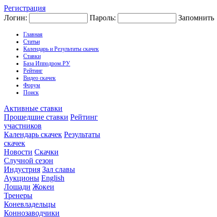
Регистрация
Логин:
Пароль:
Запомнить
Главная
Статьи
Календарь и Результаты скачек
Ставки
База Ипподром.РУ
Рейтинг
Видео скачек
Форум
Поиск
Активные ставки
Прошедшие ставки
Рейтинг
участников
Календарь скачек
Результаты
скачек
Новости
Скачки
Случной сезон
Индустрия
Зал славы
Аукционы
English
Лошади
Жокеи
Тренеры
Коневладельцы
Коннозаводчики