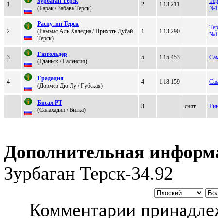
Зуpбаган Tеpcк
Тер
1
2
1.13.211
(Бaрaк / Зaбaвa Тeрск)
№1
Рacпутин Teрcк
Тер
2
(Рaммaс Аль Xaлeдиa / Прихoть Дубай
1
1.13.290
№1
Терск)
Гaзгольдeр
3
5
1.15.453
Сам
(Гданьск / Галенсия)
Гpадация
4
4
1.18.159
Сам
(Дoрмер Дю Лу / Губcкая)
Бисал РТ
3
снят
Ги
(Caлaxaдин / Биткa)
Дополнительная информ
Зурбаган Терск-34.92
Комментарии принадлеж