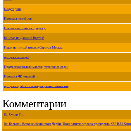
Полуторник
Продажа жеребцов.
Племенные пони на продажу.
Коневоз на Дальний Восток!
Ищем попутный коневоз Саратов-Москва
продажа лошадей
Профессиональный массаж, терапия лошадей
Продажа ЧК лошадей
продажа арабских лошадей разных возрастов
Комментарии
Re: Супер Тип
Re: Большой Всероссийский приз Дерби (Приз памяти первого президента КБР В.М.Коко