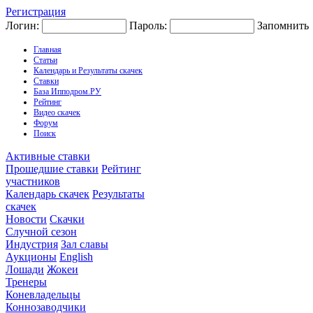
Регистрация
Логин:
Пароль:
Запомнить
Главная
Статьи
Календарь и Результаты скачек
Ставки
База Ипподром.РУ
Рейтинг
Видео скачек
Форум
Поиск
Активные ставки
Прошедшие ставки
Рейтинг
участников
Календарь скачек
Результаты
скачек
Новости
Скачки
Случной сезон
Индустрия
Зал славы
Аукционы
English
Лошади
Жокеи
Тренеры
Коневладельцы
Коннозаводчики