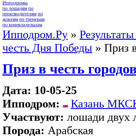
Ипподромы
по лошадям
по
производителям
по
жокеям
по тренерам
по коневладельцам
Ипподром.Ру
»
Результаты
честь Дня Победы
» Приз в
Приз в честь городов
Дата: 10-05-25
Ипподром:
Казань МКС
Участвуют:
лошади двух 
Порода:
Арабская