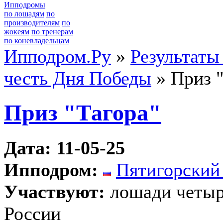
Ипподромы
по лошадям
по
производителям
по
жокеям
по тренерам
по коневладельцам
Ипподром.Ру
»
Результаты
честь Дня Победы
» Приз 
Приз "Тагора"
Дата: 11-05-25
Ипподром:
Пятигорский
Участвуют:
лошади четыре
России