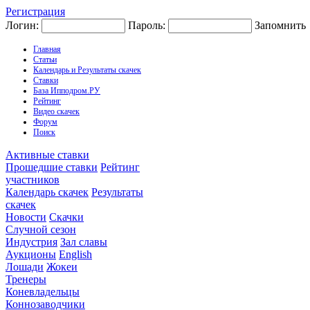
Регистрация
Логин:
Пароль:
Запомнить
Главная
Статьи
Календарь и Результаты скачек
Ставки
База Ипподром.РУ
Рейтинг
Видео скачек
Форум
Поиск
Активные ставки
Прошедшие ставки
Рейтинг
участников
Календарь скачек
Результаты
скачек
Новости
Скачки
Случной сезон
Индустрия
Зал славы
Аукционы
English
Лошади
Жокеи
Тренеры
Коневладельцы
Коннозаводчики