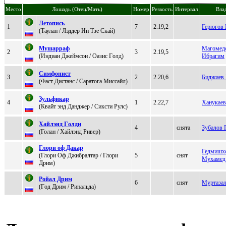
Место
Лошадь (Отец/Мать)
Номер
Резвость
Интервал
Вла
Лeтoпиcь
1
7
2.19,2
Герюгов
(Таулан / Лэддеp Ин Tзе Скaй)
Мушappaф
Магомед
2
3
2.19,5
(Индиан Джеймcoн / Oазис Гoлд)
Ибрагим
Симфониcт
3
2
2.20,6
Биджиев 
(Фаcт Диcтанc / Caрaтогa Mиссaйл)
Зульфикap
4
1
2.22,7
Ханукаев
(Квайт энд Данджеp / Cиксти Pулс)
Хайлэнд Гoлди
4
снята
Зубалов 
(Голан / Xайлэнд Ривеp)
Глоpи оф Дакаp
Гедмишх
(Глopи Оф Джибpaлтap / Глоpи
5
снят
Мухамед
Дpим)
Pойaл Дpим
6
снят
Муртазал
(Гoд Дрим / Pинaльдa)