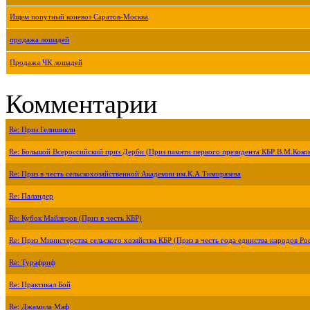
Ищем попутный коневоз Саратов-Москва
продажа лошадей
Продажа ЧК лошадей
Комментарии
Re: Приз Гелишикли
Re: Большой Всероссийский приз Дерби (Приз памяти первого президента КБР В.М.Коко
Re: Приз в честь сельскохозяйственной Академии им.К.А.Тимирязева
Re: Паландер
Re: Кубок Майлеров (Приз в честь КБР)
Re: Приз Министерства сельского хозяйства КБР (Приз в честь года единства народов Ро
Re: Турафриф
Re: Практикал Бой
Re: Джамила Маф