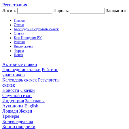
Регистрация
Логин:
Пароль:
Запомнить
Главная
Статьи
Календарь и Результаты скачек
Ставки
База Ипподром.РУ
Рейтинг
Видео скачек
Форум
Поиск
Активные ставки
Прошедшие ставки
Рейтинг
участников
Календарь скачек
Результаты
скачек
Новости
Скачки
Случной сезон
Индустрия
Зал славы
Аукционы
English
Лошади
Жокеи
Тренеры
Коневладельцы
Коннозаводчики