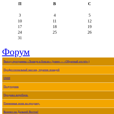
П
В
С
3
4
5
10
11
12
17
18
19
24
25
26
31
Форум
Выход программы «Лошади в боксах» (ранее — «Обратный отсчёт»)
Профессиональный массаж, терапия лошадей
ЦМИ
Полуторник
Продажа жеребцов.
Племенные пони на продажу.
Коневоз на Дальний Восток!