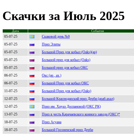
Скачки за Июль 2025
Дата
События
05-07-25
Скаковой день №9
05-07-25
Приз Элиты
05-07-25
Большой Приз для кобыл (Oaks)(ар)
05-07-25
Большой приз для кобыл (Oaks)
05-07-25
Большой приз для кобыл ОКС
06-07-25
Окс (ар., ах.)
06-07-25
Большой Приз для кобыл ОКС
11-07-25
Большой Приз для кобыл (Oaks)
12-07-25
Большой Краснодарский приз Дерби (араб.ахал)
12-07-25
Приз им. Хиуаз Доспановой (ОКС РК)
13-07-25
Приз в честь Карачаевского конного завода (ОКС)*
18-07-25
Приз Асуана
18-07-25
Большой Грозненский приз Дерби