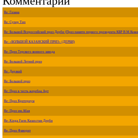
Комментарии
Re: Гизана
Re: Супер Тип
Re: Большой Всероссийский приз Дерби (Приз памяти первого президента КБР В.М.Коко
Re: «БОЛЬШОЙ КАЗАНСКИЙ ПРИЗ» (ДЕРБИ)
Re: Приз Терского конного завода
Re: Большой Летний приз
Re: Дерзкий
Re: Большой приз
Re: Приз в честь жеребца Арт
Re: Приз Критериум
Re: Приз им.Абая
Re: Kinga Farm Казахстан Дерби
Re: Приз Фаворит