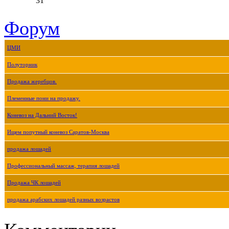
31
Форум
ЦМИ
Полуторник
Продажа жеребцов.
Племенные пони на продажу.
Коневоз на Дальний Восток!
Ищем попутный коневоз Саратов-Москва
продажа лошадей
Профессиональный массаж, терапия лошадей
Продажа ЧК лошадей
продажа арабских лошадей разных возрастов