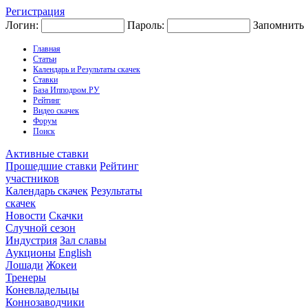
Регистрация
Логин:
Пароль:
Запомнить
Главная
Статьи
Календарь и Результаты скачек
Ставки
База Ипподром.РУ
Рейтинг
Видео скачек
Форум
Поиск
Активные ставки
Прошедшие ставки
Рейтинг
участников
Календарь скачек
Результаты
скачек
Новости
Скачки
Случной сезон
Индустрия
Зал славы
Аукционы
English
Лошади
Жокеи
Тренеры
Коневладельцы
Коннозаводчики