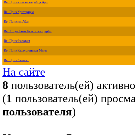
Re: Приз в честь жеребца Арт
Re: Приз Критериум
Re: Приз им.Абая
Re: Kinga Farm Казахстан Дерби
Re: Приз Фаворит
Re: Приз Казахстанская Миля
Re: Приз Казанат
На сайте
8
пользователь(ей) активн
(
1
пользователь(ей) просм
пользователя
)