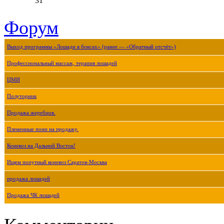
31
Форум
Выход программы «Лошади в боксах» (ранее — «Обратный отсчёт»)
Профессиональный массаж, терапия лошадей
ЦМИ
Полуторник
Продажа жеребцов.
Племенные пони на продажу.
Коневоз на Дальний Восток!
Ищем попутный коневоз Саратов-Москва
продажа лошадей
Продажа ЧК лошадей