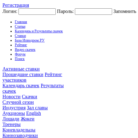
Регистрация
Логин:
Пароль:
Запомнить
Главная
Статьи
Календарь и Результаты скачек
Ставки
База Ипподром.РУ
Рейтинг
Видео скачек
Форум
Поиск
Активные ставки
Прошедшие ставки
Рейтинг
участников
Календарь скачек
Результаты
скачек
Новости
Скачки
Случной сезон
Индустрия
Зал славы
Аукционы
English
Лошади
Жокеи
Тренеры
Коневладельцы
Коннозаводчики