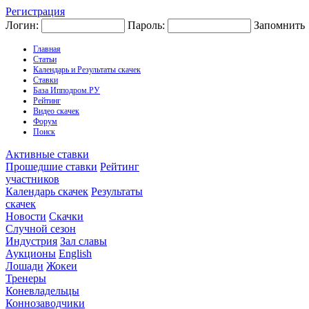
Регистрация
Логин:
Пароль:
Запомнить
Главная
Статьи
Календарь и Результаты скачек
Ставки
База Ипподром.РУ
Рейтинг
Видео скачек
Форум
Поиск
Активные ставки
Прошедшие ставки
Рейтинг
участников
Календарь скачек
Результаты
скачек
Новости
Скачки
Случной сезон
Индустрия
Зал славы
Аукционы
English
Лошади
Жокеи
Тренеры
Коневладельцы
Коннозаводчики