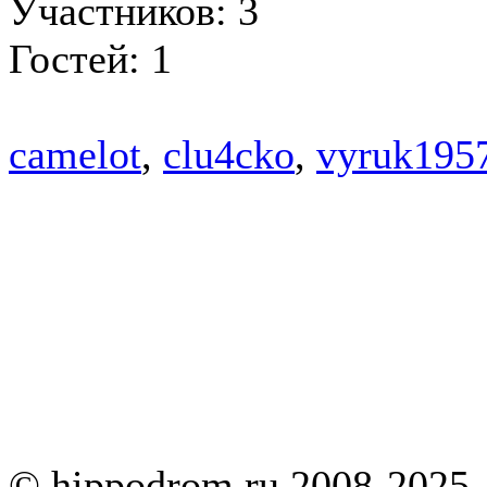
Участников: 3
Гостей: 1
camelot
,
clu4cko
,
vyruk195
© hippodrom.ru 2008-2025.