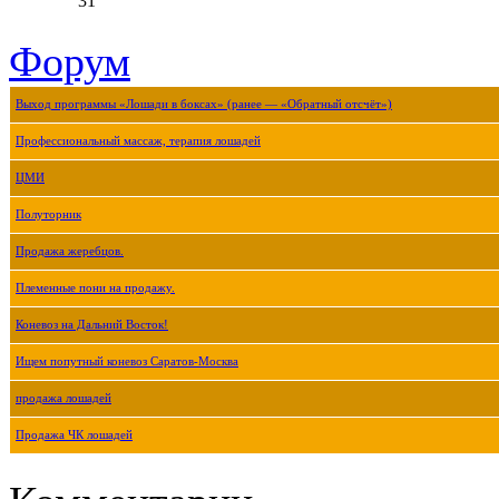
31
Форум
Выход программы «Лошади в боксах» (ранее — «Обратный отсчёт»)
Профессиональный массаж, терапия лошадей
ЦМИ
Полуторник
Продажа жеребцов.
Племенные пони на продажу.
Коневоз на Дальний Восток!
Ищем попутный коневоз Саратов-Москва
продажа лошадей
Продажа ЧК лошадей