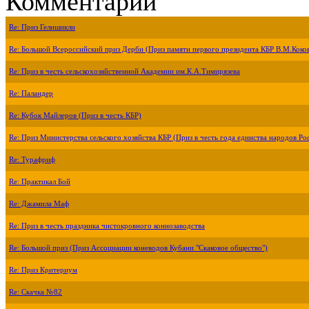
Комментарии
Re: Приз Гелишикли
Re: Большой Всероссийский приз Дерби (Приз памяти первого президента КБР В.М.Коко
Re: Приз в честь сельскохозяйственной Академии им.К.А.Тимирязева
Re: Паландер
Re: Кубок Майлеров (Приз в честь КБР)
Re: Приз Министерства сельского хозяйства КБР (Приз в честь года единства народов Ро
Re: Турафриф
Re: Практикал Бой
Re: Джамила Маф
Re: Приз в честь праздника чистокровного коннозаводства
Re: Большой приз (Приз Ассоциации коневодов Кубани "Скаковое общество")
Re: Приз Критериум
Re: Скачка №82