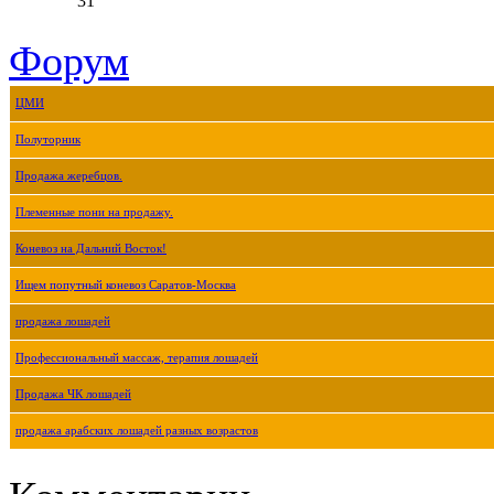
31
Форум
ЦМИ
Полуторник
Продажа жеребцов.
Племенные пони на продажу.
Коневоз на Дальний Восток!
Ищем попутный коневоз Саратов-Москва
продажа лошадей
Профессиональный массаж, терапия лошадей
Продажа ЧК лошадей
продажа арабских лошадей разных возрастов