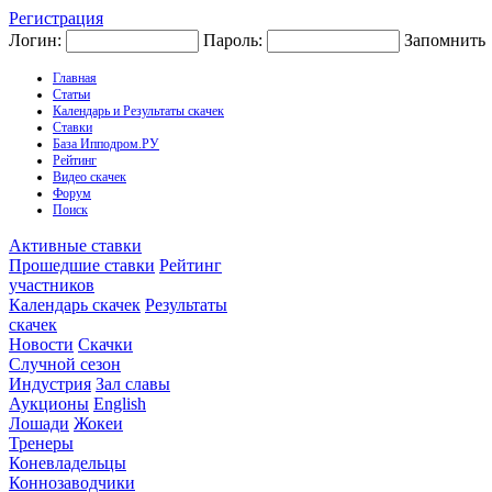
Регистрация
Логин:
Пароль:
Запомнить
Главная
Статьи
Календарь и Результаты скачек
Ставки
База Ипподром.РУ
Рейтинг
Видео скачек
Форум
Поиск
Активные ставки
Прошедшие ставки
Рейтинг
участников
Календарь скачек
Результаты
скачек
Новости
Скачки
Случной сезон
Индустрия
Зал славы
Аукционы
English
Лошади
Жокеи
Тренеры
Коневладельцы
Коннозаводчики