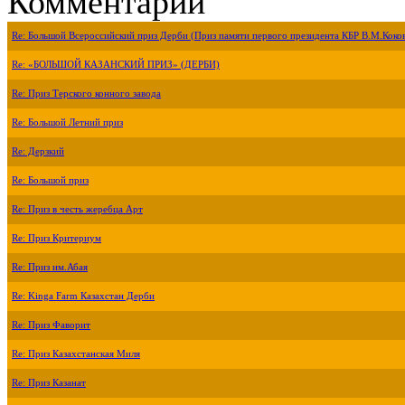
Комментарии
Re: Большой Всероссийский приз Дерби (Приз памяти первого президента КБР В.М.Коко
Re: «БОЛЬШОЙ КАЗАНСКИЙ ПРИЗ» (ДЕРБИ)
Re: Приз Терского конного завода
Re: Большой Летний приз
Re: Дерзкий
Re: Большой приз
Re: Приз в честь жеребца Арт
Re: Приз Критериум
Re: Приз им.Абая
Re: Kinga Farm Казахстан Дерби
Re: Приз Фаворит
Re: Приз Казахстанская Миля
Re: Приз Казанат