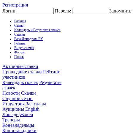
Регистрация
Логин:
Пароль:
Запомнить
Главная
Статьи
Календарь и Результаты скачек
Ставки
База Ипподром.РУ
Рейтинг
Видео скачек
Форум
Поиск
Активные ставки
Прошедшие ставки
Рейтинг
участников
Календарь скачек
Результаты
скачек
Новости
Скачки
Случной сезон
Индустрия
Зал славы
Аукционы
English
Лошади
Жокеи
Тренеры
Коневладельцы
Коннозаводчики