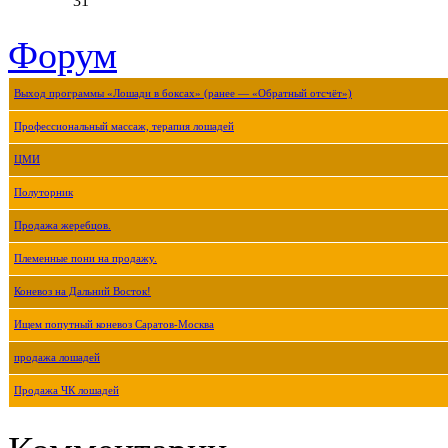
31
Форум
Выход программы «Лошади в боксах» (ранее — «Обратный отсчёт»)
Профессиональный массаж, терапия лошадей
ЦМИ
Полуторник
Продажа жеребцов.
Племенные пони на продажу.
Коневоз на Дальний Восток!
Ищем попутный коневоз Саратов-Москва
продажа лошадей
Продажа ЧК лошадей