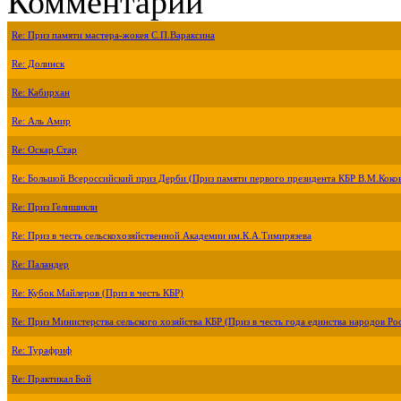
Комментарии
Re: Приз памяти мастера-жокея С.П.Вараксина
Re: Долинск
Re: Кабирхан
Re: Аль Амир
Re: Оскар Стар
Re: Большой Всероссийский приз Дерби (Приз памяти первого президента КБР В.М.Коко
Re: Приз Гелишикли
Re: Приз в честь сельскохозяйственной Академии им.К.А.Тимирязева
Re: Паландер
Re: Кубок Майлеров (Приз в честь КБР)
Re: Приз Министерства сельского хозяйства КБР (Приз в честь года единства народов Ро
Re: Турафриф
Re: Практикал Бой