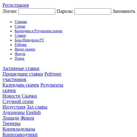
Регистрация
Логин:
Пароль:
Запомнить
Главная
Статьи
Календарь и Результаты скачек
Ставки
База Ипподром.РУ
Рейтинг
Видео скачек
Форум
Поиск
Активные ставки
Прошедшие ставки
Рейтинг
участников
Календарь скачек
Результаты
скачек
Новости
Скачки
Случной сезон
Индустрия
Зал славы
Аукционы
English
Лошади
Жокеи
Тренеры
Коневладельцы
Коннозаводчики