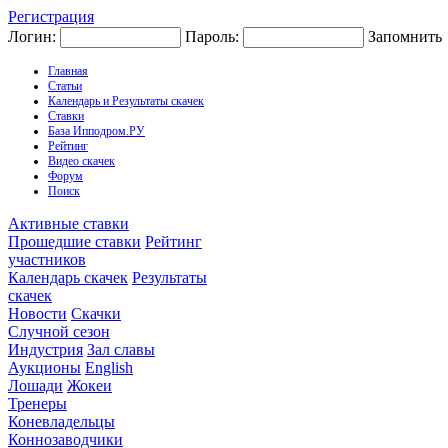
Регистрация
Логин:
Пароль:
Запомнить
Главная
Статьи
Календарь и Результаты скачек
Ставки
База Ипподром.РУ
Рейтинг
Видео скачек
Форум
Поиск
Активные ставки
Прошедшие ставки
Рейтинг
участников
Календарь скачек
Результаты
скачек
Новости
Скачки
Случной сезон
Индустрия
Зал славы
Аукционы
English
Лошади
Жокеи
Тренеры
Коневладельцы
Коннозаводчики