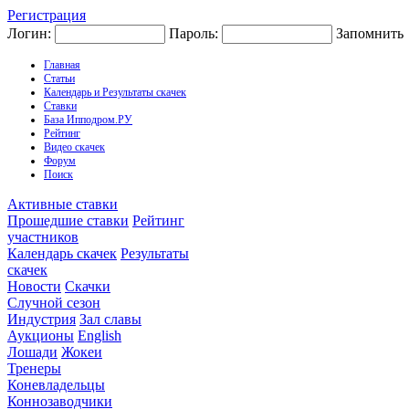
Регистрация
Логин:
Пароль:
Запомнить
Главная
Статьи
Календарь и Результаты скачек
Ставки
База Ипподром.РУ
Рейтинг
Видео скачек
Форум
Поиск
Активные ставки
Прошедшие ставки
Рейтинг
участников
Календарь скачек
Результаты
скачек
Новости
Скачки
Случной сезон
Индустрия
Зал славы
Аукционы
English
Лошади
Жокеи
Тренеры
Коневладельцы
Коннозаводчики