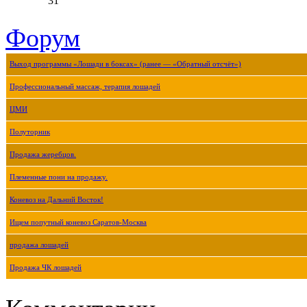
31
Форум
Выход программы «Лошади в боксах» (ранее — «Обратный отсчёт»)
Профессиональный массаж, терапия лошадей
ЦМИ
Полуторник
Продажа жеребцов.
Племенные пони на продажу.
Коневоз на Дальний Восток!
Ищем попутный коневоз Саратов-Москва
продажа лошадей
Продажа ЧК лошадей