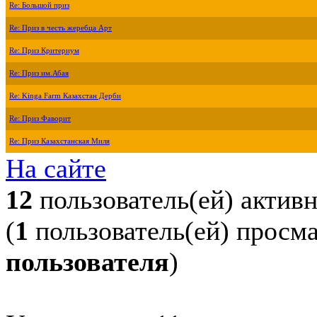
Re: Большой приз
Re: Приз в честь жеребца Арт
Re: Приз Критериум
Re: Приз им.Абая
Re: Kinga Farm Казахстан Дерби
Re: Приз Фаворит
Re: Приз Казахстанская Миля
На сайте
12
пользователь(ей) актив
(
1
пользователь(ей) просм
пользователя
)