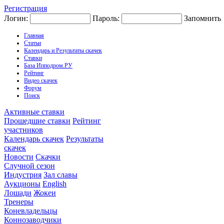
Регистрация
Логин:
Пароль:
Запомнить
Главная
Статьи
Календарь и Результаты скачек
Ставки
База Ипподром.РУ
Рейтинг
Видео скачек
Форум
Поиск
Активные ставки
Прошедшие ставки
Рейтинг
участников
Календарь скачек
Результаты
скачек
Новости
Скачки
Случной сезон
Индустрия
Зал славы
Аукционы
English
Лошади
Жокеи
Тренеры
Коневладельцы
Коннозаводчики