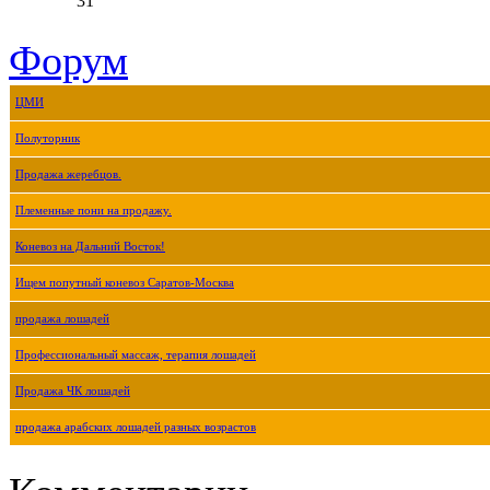
31
Форум
ЦМИ
Полуторник
Продажа жеребцов.
Племенные пони на продажу.
Коневоз на Дальний Восток!
Ищем попутный коневоз Саратов-Москва
продажа лошадей
Профессиональный массаж, терапия лошадей
Продажа ЧК лошадей
продажа арабских лошадей разных возрастов