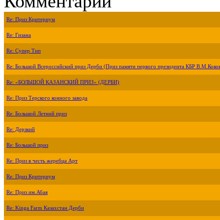
Комментарии
Re: Приз Критериум
Re: Гизана
Re: Супер Тип
Re: Большой Всероссийский приз Дерби (Приз памяти первого президента КБР В.М.Коко
Re: «БОЛЬШОЙ КАЗАНСКИЙ ПРИЗ» (ДЕРБИ)
Re: Приз Терского конного завода
Re: Большой Летний приз
Re: Дерзкий
Re: Большой приз
Re: Приз в честь жеребца Арт
Re: Приз Критериум
Re: Приз им.Абая
Re: Kinga Farm Казахстан Дерби