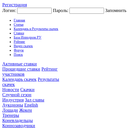
Регистрация
Логин:
Пароль:
Запомнить
Главная
Статьи
Календарь и Результаты скачек
Ставки
База Ипподром.РУ
Рейтинг
Видео скачек
Форум
Поиск
Активные ставки
Прошедшие ставки
Рейтинг
участников
Календарь скачек
Результаты
скачек
Новости
Скачки
Случной сезон
Индустрия
Зал славы
Аукционы
English
Лошади
Жокеи
Тренеры
Коневладельцы
Коннозаводчики