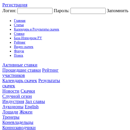
Регистрация
Логин:
Пароль:
Запомнить
Главная
Статьи
Календарь и Результаты скачек
Ставки
База Ипподром.РУ
Рейтинг
Видео скачек
Форум
Поиск
Активные ставки
Прошедшие ставки
Рейтинг
участников
Календарь скачек
Результаты
скачек
Новости
Скачки
Случной сезон
Индустрия
Зал славы
Аукционы
English
Лошади
Жокеи
Тренеры
Коневладельцы
Коннозаводчики