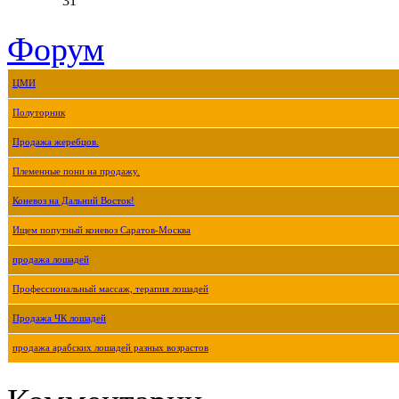
31
Форум
ЦМИ
Полуторник
Продажа жеребцов.
Племенные пони на продажу.
Коневоз на Дальний Восток!
Ищем попутный коневоз Саратов-Москва
продажа лошадей
Профессиональный массаж, терапия лошадей
Продажа ЧК лошадей
продажа арабских лошадей разных возрастов