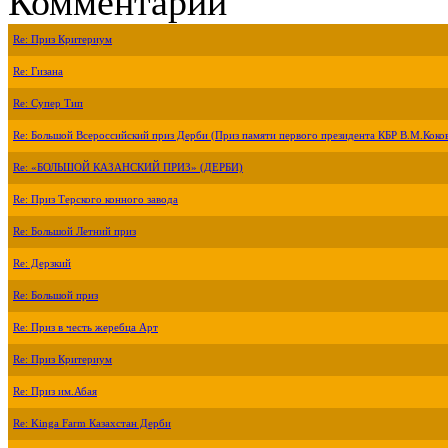
Комментарии
Re: Приз Критериум
Re: Гизана
Re: Супер Тип
Re: Большой Всероссийский приз Дерби (Приз памяти первого президента КБР В.М.Коко
Re: «БОЛЬШОЙ КАЗАНСКИЙ ПРИЗ» (ДЕРБИ)
Re: Приз Терского конного завода
Re: Большой Летний приз
Re: Дерзкий
Re: Большой приз
Re: Приз в честь жеребца Арт
Re: Приз Критериум
Re: Приз им.Абая
Re: Kinga Farm Казахстан Дерби