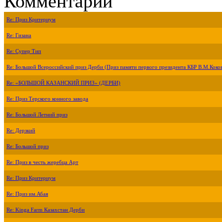
Комментарии
Re: Приз Критериум
Re: Гизана
Re: Супер Тип
Re: Большой Всероссийский приз Дерби (Приз памяти первого президента КБР В.М.Коко
Re: «БОЛЬШОЙ КАЗАНСКИЙ ПРИЗ» (ДЕРБИ)
Re: Приз Терского конного завода
Re: Большой Летний приз
Re: Дерзкий
Re: Большой приз
Re: Приз в честь жеребца Арт
Re: Приз Критериум
Re: Приз им.Абая
Re: Kinga Farm Казахстан Дерби