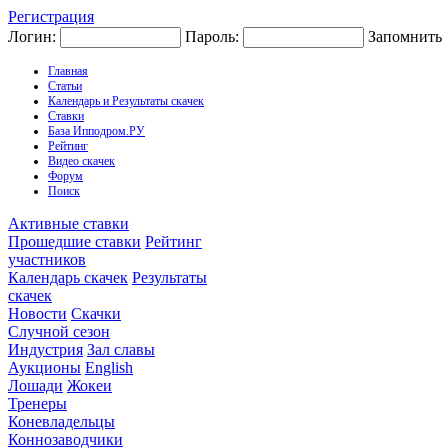
Регистрация
Логин:
Пароль:
Запомнить
Главная
Статьи
Календарь и Результаты скачек
Ставки
База Ипподром.РУ
Рейтинг
Видео скачек
Форум
Поиск
Активные ставки
Прошедшие ставки
Рейтинг
участников
Календарь скачек
Результаты
скачек
Новости
Скачки
Случной сезон
Индустрия
Зал славы
Аукционы
English
Лошади
Жокеи
Тренеры
Коневладельцы
Коннозаводчики