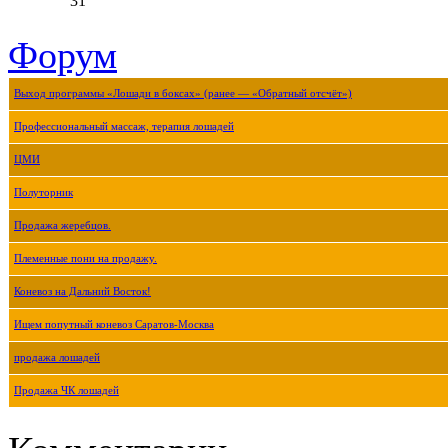
31
Форум
Выход программы «Лошади в боксах» (ранее — «Обратный отсчёт»)
Профессиональный массаж, терапия лошадей
ЦМИ
Полуторник
Продажа жеребцов.
Племенные пони на продажу.
Коневоз на Дальний Восток!
Ищем попутный коневоз Саратов-Москва
продажа лошадей
Продажа ЧК лошадей