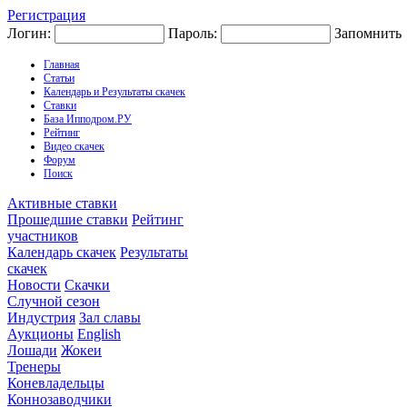
Регистрация
Логин:
Пароль:
Запомнить
Главная
Статьи
Календарь и Результаты скачек
Ставки
База Ипподром.РУ
Рейтинг
Видео скачек
Форум
Поиск
Активные ставки
Прошедшие ставки
Рейтинг
участников
Календарь скачек
Результаты
скачек
Новости
Скачки
Случной сезон
Индустрия
Зал славы
Аукционы
English
Лошади
Жокеи
Тренеры
Коневладельцы
Коннозаводчики