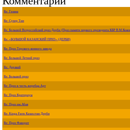
Комментарии
Re: Гизана
Re: Супер Тип
Re: Большой Всероссийский приз Дерби (Приз памяти первого президента КБР В.М.Коко
Re: «БОЛЬШОЙ КАЗАНСКИЙ ПРИЗ» (ДЕРБИ)
Re: Приз Терского конного завода
Re: Большой Летний приз
Re: Дерзкий
Re: Большой приз
Re: Приз в честь жеребца Арт
Re: Приз Критериум
Re: Приз им.Абая
Re: Kinga Farm Казахстан Дерби
Re: Приз Фаворит