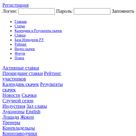
Регистрация
Логин:
Пароль:
Запомнить
Главная
Статьи
Календарь и Результаты скачек
Ставки
База Ипподром.РУ
Рейтинг
Видео скачек
Форум
Поиск
Активные ставки
Прошедшие ставки
Рейтинг
участников
Календарь скачек
Результаты
скачек
Новости
Скачки
Случной сезон
Индустрия
Зал славы
Аукционы
English
Лошади
Жокеи
Тренеры
Коневладельцы
Коннозаводчики