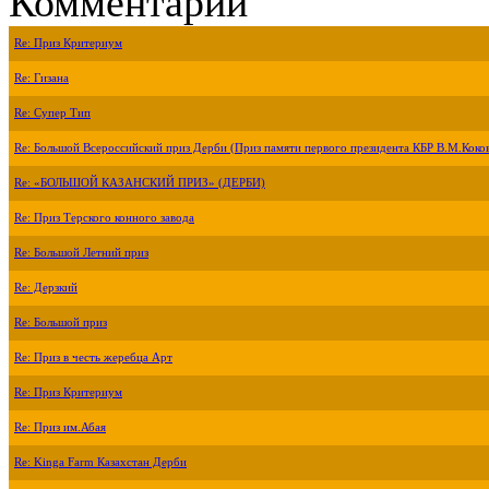
Комментарии
Re: Приз Критериум
Re: Гизана
Re: Супер Тип
Re: Большой Всероссийский приз Дерби (Приз памяти первого президента КБР В.М.Коко
Re: «БОЛЬШОЙ КАЗАНСКИЙ ПРИЗ» (ДЕРБИ)
Re: Приз Терского конного завода
Re: Большой Летний приз
Re: Дерзкий
Re: Большой приз
Re: Приз в честь жеребца Арт
Re: Приз Критериум
Re: Приз им.Абая
Re: Kinga Farm Казахстан Дерби