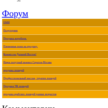
31
Форум
ЦМИ
Полуторник
Продажа жеребцов.
Племенные пони на продажу.
Коневоз на Дальний Восток!
Ищем попутный коневоз Саратов-Москва
продажа лошадей
Профессиональный массаж, терапия лошадей
Продажа ЧК лошадей
продажа арабских лошадей разных возрастов