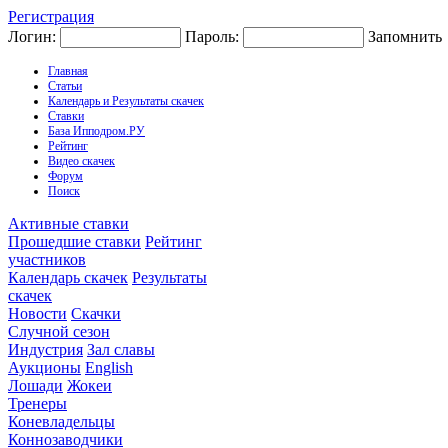
Регистрация
Логин:
Пароль:
Запомнить
Главная
Статьи
Календарь и Результаты скачек
Ставки
База Ипподром.РУ
Рейтинг
Видео скачек
Форум
Поиск
Активные ставки
Прошедшие ставки
Рейтинг
участников
Календарь скачек
Результаты
скачек
Новости
Скачки
Случной сезон
Индустрия
Зал славы
Аукционы
English
Лошади
Жокеи
Тренеры
Коневладельцы
Коннозаводчики