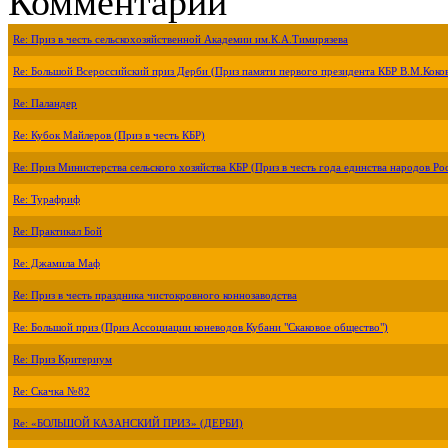
Комментарии
Re: Приз в честь сельскохозяйственной Академии им.К.А.Тимирязева
Re: Большой Всероссийский приз Дерби (Приз памяти первого президента КБР В.М.Коко
Re: Паландер
Re: Кубок Майлеров (Приз в честь КБР)
Re: Приз Министерства сельского хозяйства КБР (Приз в честь года единства народов Ро
Re: Турафриф
Re: Практикал Бой
Re: Джамила Маф
Re: Приз в честь праздника чистокровного коннозаводства
Re: Большой приз (Приз Ассоциации коневодов Кубани "Скаковое общество")
Re: Приз Критериум
Re: Скачка №82
Re: «БОЛЬШОЙ КАЗАНСКИЙ ПРИЗ» (ДЕРБИ)