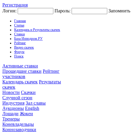
Регистрация
Логин:
Пароль:
Запомнить
Главная
Статьи
Календарь и Результаты скачек
Ставки
База Ипподром.РУ
Рейтинг
Видео скачек
Форум
Поиск
Активные ставки
Прошедшие ставки
Рейтинг
участников
Календарь скачек
Результаты
скачек
Новости
Скачки
Случной сезон
Индустрия
Зал славы
Аукционы
English
Лошади
Жокеи
Тренеры
Коневладельцы
Коннозаводчики