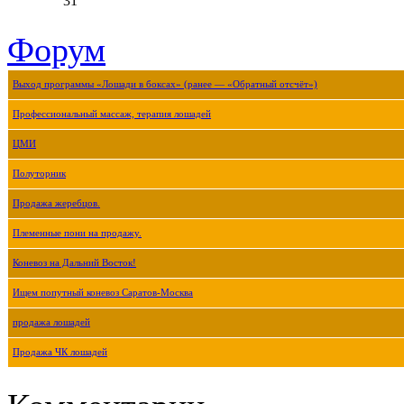
31
Форум
Выход программы «Лошади в боксах» (ранее — «Обратный отсчёт»)
Профессиональный массаж, терапия лошадей
ЦМИ
Полуторник
Продажа жеребцов.
Племенные пони на продажу.
Коневоз на Дальний Восток!
Ищем попутный коневоз Саратов-Москва
продажа лошадей
Продажа ЧК лошадей