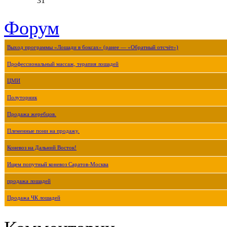
31
Форум
Выход программы «Лошади в боксах» (ранее — «Обратный отсчёт»)
Профессиональный массаж, терапия лошадей
ЦМИ
Полуторник
Продажа жеребцов.
Племенные пони на продажу.
Коневоз на Дальний Восток!
Ищем попутный коневоз Саратов-Москва
продажа лошадей
Продажа ЧК лошадей