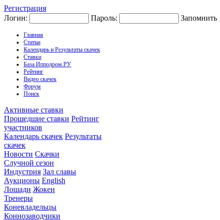
Регистрация
Логин:
Пароль:
Запомнить
Главная
Статьи
Календарь и Результаты скачек
Ставки
База Ипподром.РУ
Рейтинг
Видео скачек
Форум
Поиск
Активные ставки
Прошедшие ставки
Рейтинг
участников
Календарь скачек
Результаты
скачек
Новости
Скачки
Случной сезон
Индустрия
Зал славы
Аукционы
English
Лошади
Жокеи
Тренеры
Коневладельцы
Коннозаводчики