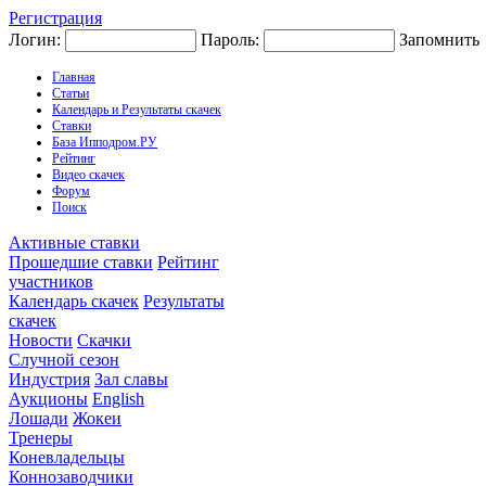
Регистрация
Логин:
Пароль:
Запомнить
Главная
Статьи
Календарь и Результаты скачек
Ставки
База Ипподром.РУ
Рейтинг
Видео скачек
Форум
Поиск
Активные ставки
Прошедшие ставки
Рейтинг
участников
Календарь скачек
Результаты
скачек
Новости
Скачки
Случной сезон
Индустрия
Зал славы
Аукционы
English
Лошади
Жокеи
Тренеры
Коневладельцы
Коннозаводчики