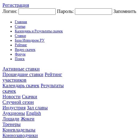
Регистрация
Логин:
Пароль:
Запомнить
Главная
Статьи
Календарь и Результаты скачек
Ставки
База Ипподром.РУ
Рейтинг
Видео скачек
Форум
Поиск
Активные ставки
Прошедшие ставки
Рейтинг
участников
Календарь скачек
Результаты
скачек
Новости
Скачки
Случной сезон
Индустрия
Зал славы
Аукционы
English
Лошади
Жокеи
Тренеры
Коневладельцы
Коннозаводчики