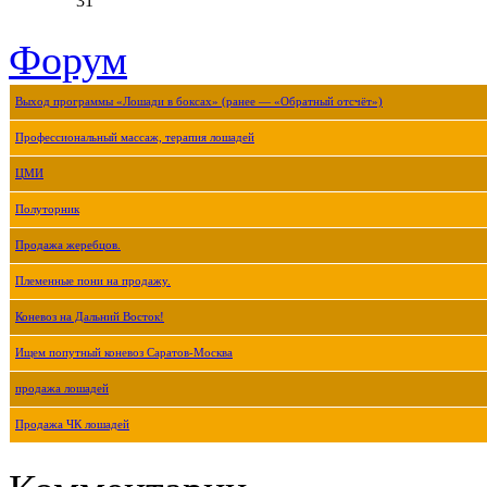
31
Форум
Выход программы «Лошади в боксах» (ранее — «Обратный отсчёт»)
Профессиональный массаж, терапия лошадей
ЦМИ
Полуторник
Продажа жеребцов.
Племенные пони на продажу.
Коневоз на Дальний Восток!
Ищем попутный коневоз Саратов-Москва
продажа лошадей
Продажа ЧК лошадей