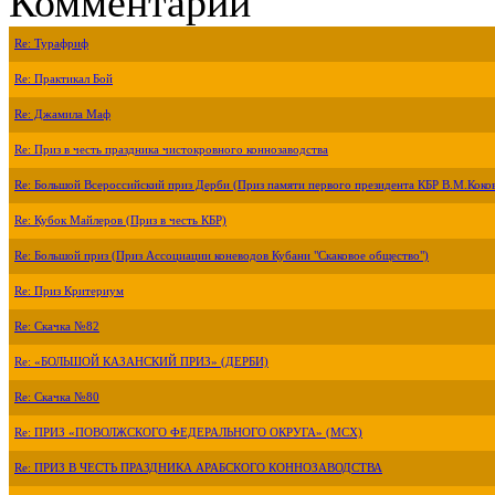
Комментарии
Re: Турафриф
Re: Практикал Бой
Re: Джамила Маф
Re: Приз в честь праздника чистокровного коннозаводства
Re: Большой Всероссийский приз Дерби (Приз памяти первого президента КБР В.М.Коко
Re: Кубок Майлеров (Приз в честь КБР)
Re: Большой приз (Приз Ассоциации коневодов Кубани "Скаковое общество")
Re: Приз Критериум
Re: Скачка №82
Re: «БОЛЬШОЙ КАЗАНСКИЙ ПРИЗ» (ДЕРБИ)
Re: Скачка №80
Re: ПРИЗ «ПОВОЛЖСКОГО ФЕДЕРАЛЬНОГО ОКРУГА» (МСХ)
Re: ПРИЗ В ЧЕСТЬ ПРАЗДНИКА АРАБСКОГО КОННОЗАВОДСТВА