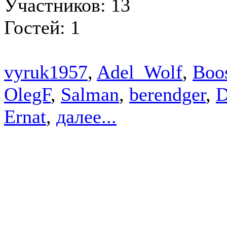
Участников: 13
Гостей: 1
vyruk1957
,
Adel_Wolf
,
Boo
OlegF
,
Salman
,
berendger
,
Ernat
,
далее...