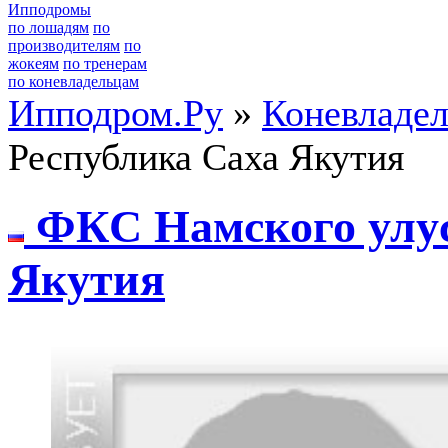
Ипподромы
по лошадям
по
производителям
по
жокеям
по тренерам
по коневладельцам
Ипподром.Ру
»
Коневладе
Республика Саха Якутия
ФКC Нaмcкого улуc
Якутия