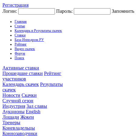
Регистрация
Логин:
Пароль:
Запомнить
Главная
Статьи
Календарь и Результаты скачек
Ставки
База Ипподром.РУ
Рейтинг
Видео скачек
Форум
Поиск
Активные ставки
Прошедшие ставки
Рейтинг
участников
Календарь скачек
Результаты
скачек
Новости
Скачки
Случной сезон
Индустрия
Зал славы
Аукционы
English
Лошади
Жокеи
Тренеры
Коневладельцы
Коннозаводчики