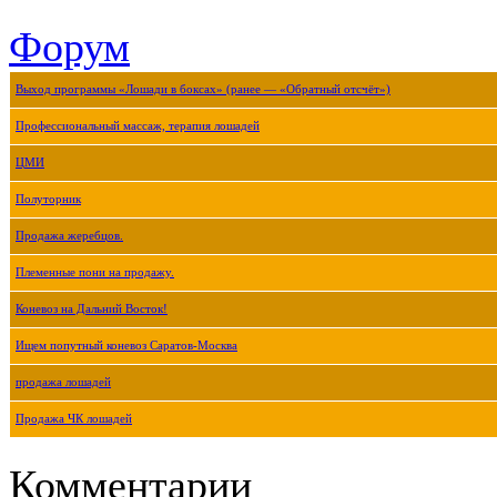
Форум
Выход программы «Лошади в боксах» (ранее — «Обратный отсчёт»)
Профессиональный массаж, терапия лошадей
ЦМИ
Полуторник
Продажа жеребцов.
Племенные пони на продажу.
Коневоз на Дальний Восток!
Ищем попутный коневоз Саратов-Москва
продажа лошадей
Продажа ЧК лошадей
Комментарии