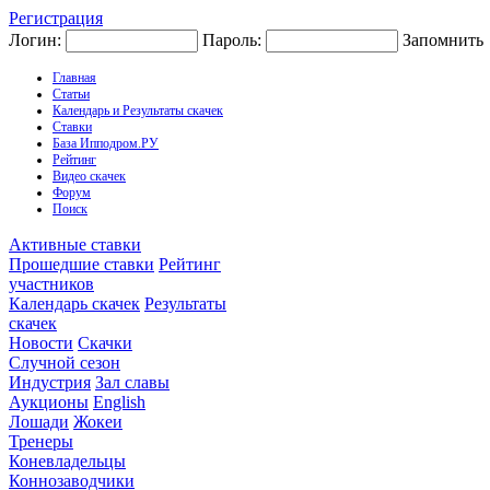
Регистрация
Логин:
Пароль:
Запомнить
Главная
Статьи
Календарь и Результаты скачек
Ставки
База Ипподром.РУ
Рейтинг
Видео скачек
Форум
Поиск
Активные ставки
Прошедшие ставки
Рейтинг
участников
Календарь скачек
Результаты
скачек
Новости
Скачки
Случной сезон
Индустрия
Зал славы
Аукционы
English
Лошади
Жокеи
Тренеры
Коневладельцы
Коннозаводчики