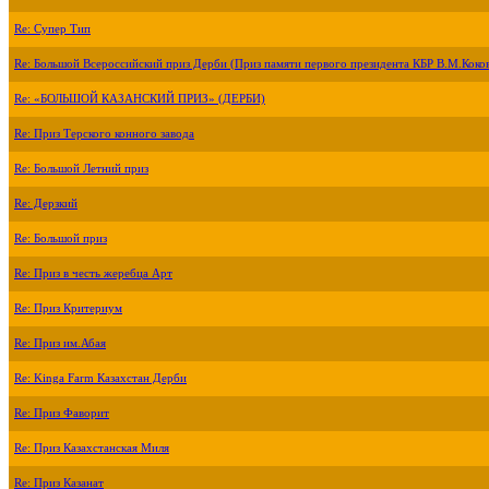
Re: Супер Тип
Re: Большой Всероссийский приз Дерби (Приз памяти первого президента КБР В.М.Коко
Re: «БОЛЬШОЙ КАЗАНСКИЙ ПРИЗ» (ДЕРБИ)
Re: Приз Терского конного завода
Re: Большой Летний приз
Re: Дерзкий
Re: Большой приз
Re: Приз в честь жеребца Арт
Re: Приз Критериум
Re: Приз им.Абая
Re: Kinga Farm Казахстан Дерби
Re: Приз Фаворит
Re: Приз Казахстанская Миля
Re: Приз Казанат