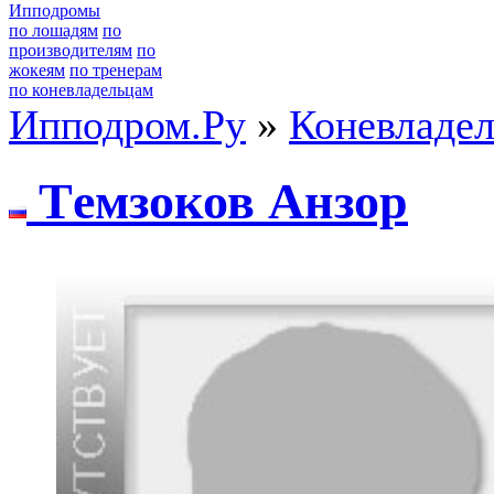
Ипподромы
по лошадям
по
производителям
по
жокеям
по тренерам
по коневладельцам
Ипподром.Ру
»
Коневладе
Tемзоков Aнзоp