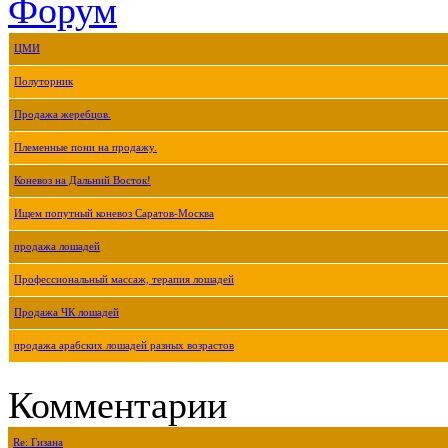
Форум
ЦМИ
Полуторник
Продажа жеребцов.
Племенные пони на продажу.
Коневоз на Дальний Восток!
Ищем попутный коневоз Саратов-Москва
продажа лошадей
Профессиональный массаж, терапия лошадей
Продажа ЧК лошадей
продажа арабских лошадей разных возрастов
Комментарии
Re: Гизана