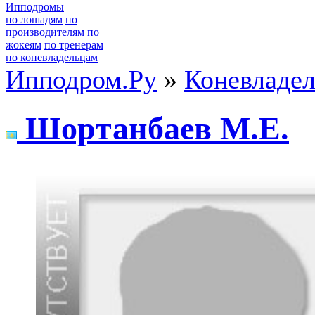
Ипподромы
по лошадям
по
производителям
по
жокеям
по тренерам
по коневладельцам
Ипподром.Ру
»
Коневладе
Шоpтанбаев M.E.