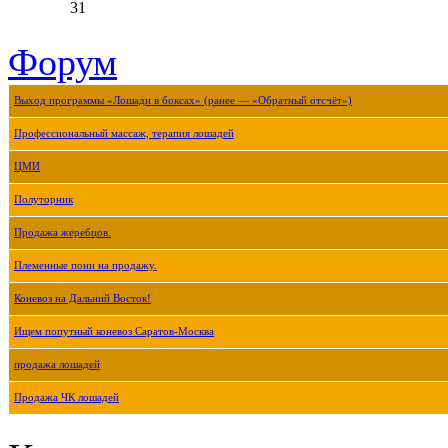
31
Форум
Выход программы «Лошади в боксах» (ранее — «Обратный отсчёт»)
Профессиональный массаж, терапия лошадей
ЦМИ
Полуторник
Продажа жеребцов.
Племенные пони на продажу.
Коневоз на Дальний Восток!
Ищем попутный коневоз Саратов-Москва
продажа лошадей
Продажа ЧК лошадей