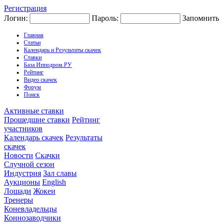
Регистрация
Логин:
Пароль:
Запомнить
Главная
Статьи
Календарь и Результаты скачек
Ставки
База Ипподром.РУ
Рейтинг
Видео скачек
Форум
Поиск
Активные ставки
Прошедшие ставки
Рейтинг
участников
Календарь скачек
Результаты
скачек
Новости
Скачки
Случной сезон
Индустрия
Зал славы
Аукционы
English
Лошади
Жокеи
Тренеры
Коневладельцы
Коннозаводчики