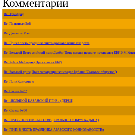
Комментарии
Re: Турафриф
Re: Практикал Бой
Re: Джамила Маф
Re: Приз в честь праздника чистокровного коннозаводства
Re: Большой Всероссийский приз Дерби (Приз памяти первого президента КБР В.М.Коко
Re: Кубок Майлеров (Приз в честь КБР)
Re: Большой приз (Приз Ассоциации коневодов Кубани "Скаковое общество")
Re: Приз Критериум
Re: Скачка №82
Re: «БОЛЬШОЙ КАЗАНСКИЙ ПРИЗ» (ДЕРБИ)
Re: Скачка №80
Re: ПРИЗ «ПОВОЛЖСКОГО ФЕДЕРАЛЬНОГО ОКРУГА» (МСХ)
Re: ПРИЗ В ЧЕСТЬ ПРАЗДНИКА АРАБСКОГО КОННОЗАВОДСТВА