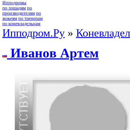
Ипподромы
по лошадям
по
производителям
по
жокеям
по тренерам
по коневладельцам
Ипподром.Ру
»
Коневладе
Ивaнoв Аpтем