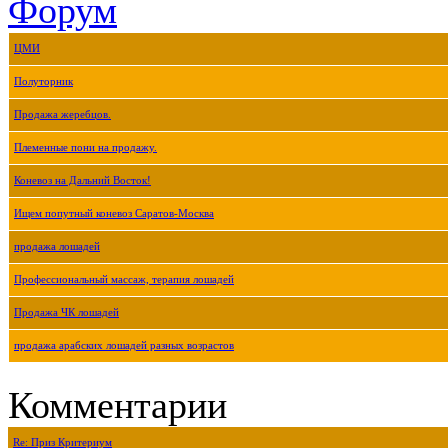
Форум
ЦМИ
Полуторник
Продажа жеребцов.
Племенные пони на продажу.
Коневоз на Дальний Восток!
Ищем попутный коневоз Саратов-Москва
продажа лошадей
Профессиональный массаж, терапия лошадей
Продажа ЧК лошадей
продажа арабских лошадей разных возрастов
Комментарии
Re: Приз Критериум