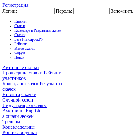
Регистрация
Логин:
Пароль:
Запомнить
Главная
Статьи
Календарь и Результаты скачек
Ставки
База Ипподром.РУ
Рейтинг
Видео скачек
Форум
Поиск
Активные ставки
Прошедшие ставки
Рейтинг
участников
Календарь скачек
Результаты
скачек
Новости
Скачки
Случной сезон
Индустрия
Зал славы
Аукционы
English
Лошади
Жокеи
Тренеры
Коневладельцы
Коннозаводчики