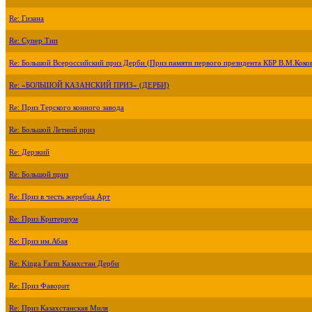
Re: Гизана
Re: Супер Тип
Re: Большой Всероссийский приз Дерби (Приз памяти первого президента КБР В.М.Коко
Re: «БОЛЬШОЙ КАЗАНСКИЙ ПРИЗ» (ДЕРБИ)
Re: Приз Терского конного завода
Re: Большой Летний приз
Re: Дерзкий
Re: Большой приз
Re: Приз в честь жеребца Арт
Re: Приз Критериум
Re: Приз им.Абая
Re: Kinga Farm Казахстан Дерби
Re: Приз Фаворит
Re: Приз Казахстанская Миля