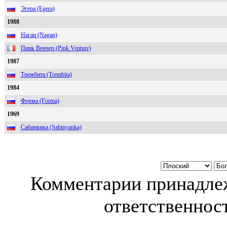
Эгера (Egera)
1988
Наган (Nagan)
Пинк Венчер (Pink Venture)
1987
Трембита (Trembita)
1984
Форма (Forma)
1969
Сабинянка (Sabinyanka)
Комментарии принадлеж
ответственност