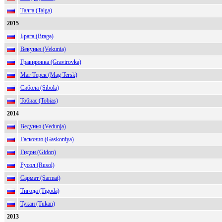
Талга (Talga)
2015
Брага (Braga)
Векунья (Vekunia)
Гравировка (Gravirovka)
Маг Терск (Mag Tersk)
Сибола (Sibola)
Тобиас (Tobias)
2014
Ведунья (Vedunja)
Гаскония (Gaskoniya)
Гидон (Gidon)
Русол (Rusol)
Сармат (Sarmat)
Тигода (Tigoda)
Тукан (Tukan)
2013