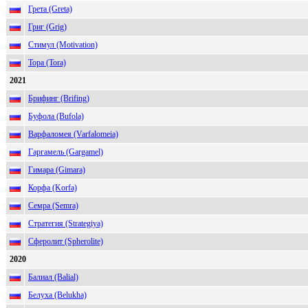
Грета (Greta)
Григ (Grig)
Стимул (Motivation)
Тора (Tora)
2021
Брифинг (Brifing)
Буфола (Bufola)
Варфаломея (Varfalomeia)
Гаргамель (Gargamel)
Гимара (Gimara)
Корфа (Korfa)
Семра (Semra)
Стратегия (Strategiya)
Сферолит (Spherolite)
2020
Балиал (Balial)
Белуха (Belukha)