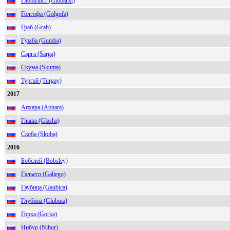
Глобалист (Globalist)
Голгофа (Golgofa)
Граб (Grab)
Гумба (Gumba)
Сарга (Sarga)
Скума (Skuma)
Тургай (Turgay)
2017
Апхара (Aphara)
Глаша (Glasha)
Скоба (Skoba)
2016
Бобслей (Bobsley)
Гальего (Galiego)
Гаубица (Gaubica)
Глубина (Glubina)
Горка (Gorka)
Нибур (Nibur)