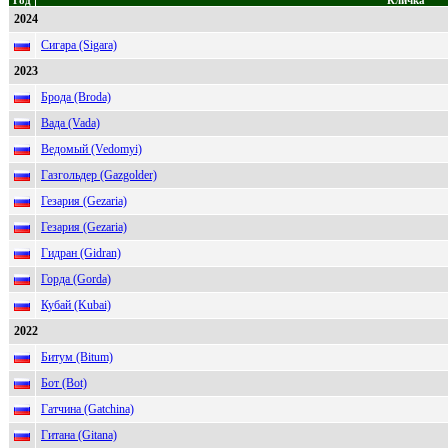
Год
Кличка
2024
Сигара (Sigara)
2023
Брода (Broda)
Вада (Vada)
Ведомый (Vedomyi)
Газгольдер (Gazgolder)
Гезария (Gezaria)
Гезария (Gezaria)
Гидран (Gidran)
Горда (Gorda)
Кубай (Kubai)
2022
Битум (Bitum)
Бот (Bot)
Гатчина (Gatchina)
Гитана (Gitana)