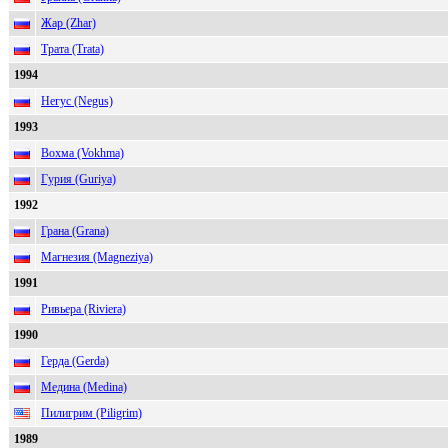
Жар (Zhar)
Трата (Trata)
1994
Негус (Negus)
1993
Вохма (Vokhma)
Гурия (Guriya)
1992
Грана (Grana)
Магнезия (Magneziya)
1991
Ривьера (Riviera)
1990
Герда (Gerda)
Медина (Medina)
Пилигрим (Piligrim)
1989