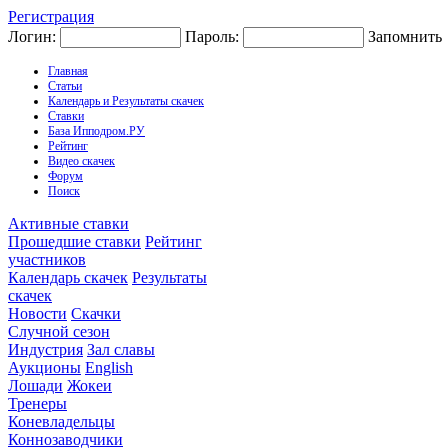
Регистрация
Логин:
Пароль:
Запомнить
Главная
Статьи
Календарь и Результаты скачек
Ставки
База Ипподром.РУ
Рейтинг
Видео скачек
Форум
Поиск
Активные ставки
Прошедшие ставки
Рейтинг
участников
Календарь скачек
Результаты
скачек
Новости
Скачки
Случной сезон
Индустрия
Зал славы
Аукционы
English
Лошади
Жокеи
Тренеры
Коневладельцы
Коннозаводчики