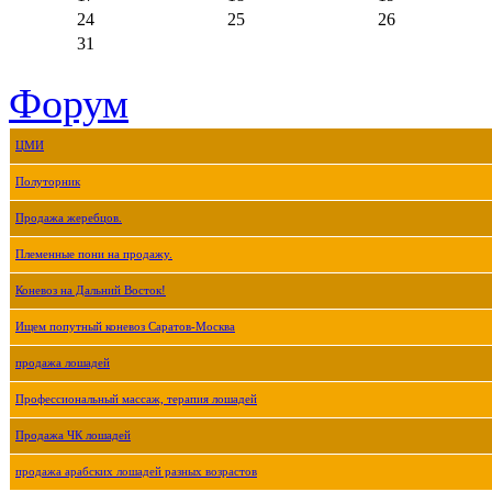
24
25
26
31
Форум
ЦМИ
Полуторник
Продажа жеребцов.
Племенные пони на продажу.
Коневоз на Дальний Восток!
Ищем попутный коневоз Саратов-Москва
продажа лошадей
Профессиональный массаж, терапия лошадей
Продажа ЧК лошадей
продажа арабских лошадей разных возрастов