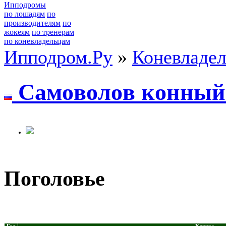
Ипподромы
по лошадям
по
производителям
по
жокеям
по тренерам
по коневладельцам
Ипподром.Ру
»
Коневладе
Caмoвoлoв кoнный 
Поголовье