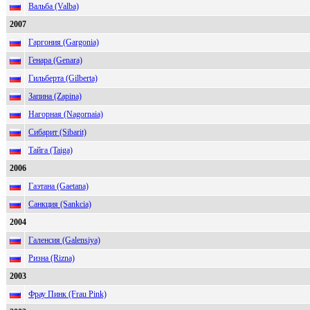
Вальба (Valba)
2007
Гаргония (Gargonia)
Генара (Genara)
Гильберта (Gilberta)
Запина (Zapina)
Нагорная (Nagornaia)
Сибарит (Sibarit)
Тайга (Taiga)
2006
Гаэтана (Gaetana)
Санкция (Sankcia)
2004
Галенсия (Galensiya)
Ризна (Rizna)
2003
Фрау Пинк (Frau Pink)