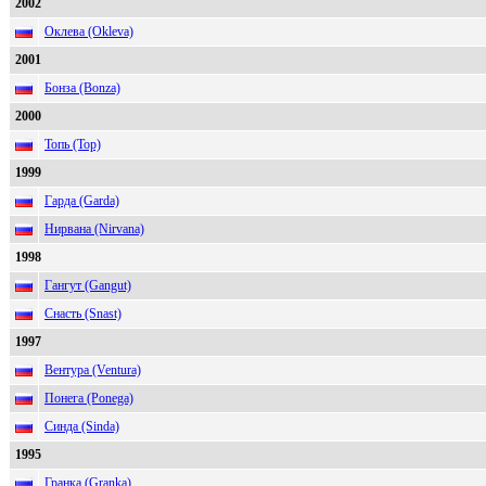
2002
Оклева (Okleva)
2001
Бонза (Bonza)
2000
Топь (Top)
1999
Гарда (Garda)
Нирвана (Nirvana)
1998
Гангут (Gangut)
Снасть (Snast)
1997
Вентура (Ventura)
Понега (Ponega)
Синда (Sinda)
1995
Гранка (Granka)