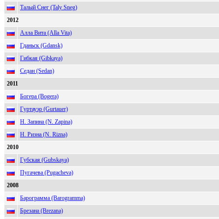
Талый Снег (Taly Sneg)
2012
Алла Вита (Alla Vita)
Гданьск (Gdansk)
Гибкая (Gibkaya)
Седан (Sedan)
2011
Богера (Bogera)
Гуртауэр (Gurtauer)
Н. Запина (N. Zapina)
Н. Ризна (N. Rizna)
2010
Губская (Gubskaya)
Пугачева (Pugacheva)
2008
Барограмма (Barogramma)
Брезана (Brezana)