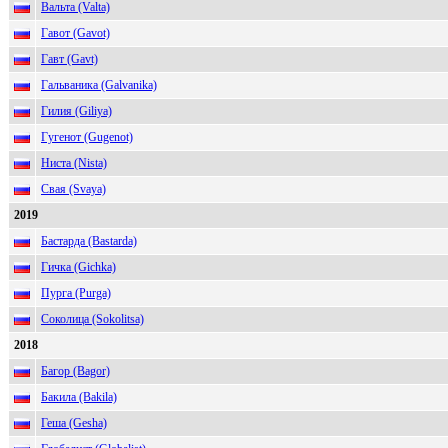
Вальта (Valta)
Гавот (Gavot)
Гавт (Gavt)
Гальваника (Galvanika)
Гилия (Giliya)
Гугенот (Gugenot)
Ниста (Nista)
Свая (Svaya)
2019
Бастарда (Bastarda)
Гичка (Gichka)
Пурга (Purga)
Соколица (Sokolitsa)
2018
Багор (Bagor)
Бакила (Bakila)
Геша (Gesha)