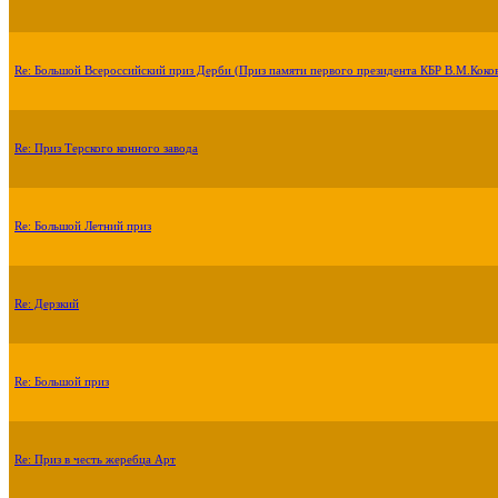
Re: Большой Всероссийский приз Дерби (Приз памяти первого президента КБР В.М.Коко
Re: Приз Терского конного завода
Re: Большой Летний приз
Re: Дерзкий
Re: Большой приз
Re: Приз в честь жеребца Арт