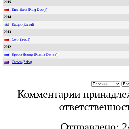
2015
Кинг Даки (King Ducky)
2014
Караул (Karaul)
2013
Сочи (Sochi)
2012
Красна Девица (Krasna Devitsa)
Сальса (Salsa)
Комментарии принадлеж
ответственност
Отправлено:
2