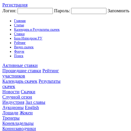
Регистрация
Логин:
Пароль:
Запомнить
Главная
Статьи
Календарь и Результаты скачек
Ставки
База Ипподром.РУ
Рейтинг
Видео скачек
Форум
Поиск
Активные ставки
Прошедшие ставки
Рейтинг
участников
Календарь скачек
Результаты
скачек
Новости
Скачки
Случной сезон
Индустрия
Зал славы
Аукционы
English
Лошади
Жокеи
Тренеры
Коневладельцы
Коннозаводчики