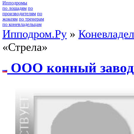
Ипподромы
по лошадям
по
производителям
по
жокеям
по тренерам
по коневладельцам
Ипподром.Ру
»
Коневладе
«Стрела»
ООО кoнный зaвoд