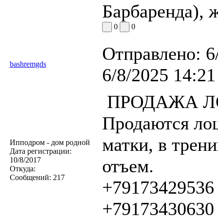
Барбаренда), ж
0
0
Отправлено:
6
bashremgds
6/8/2025 14:21
ПРОДАЖА 
Продаются лош
матки, в трен
Ипподром - дом родной
Дата регистрации:
10/8/2017
отъем.
Откуда:
Сообщений:
217
+79173429536
+79173430630