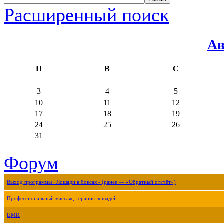
Расширенный поиск
Ав
П
В
С
3
4
5
10
11
12
17
18
19
24
25
26
31
Форум
Выход программы «Лошади в боксах» (ранее — «Обратный отсчёт»)
Профессиональный массаж, терапия лошадей
ЦМИ