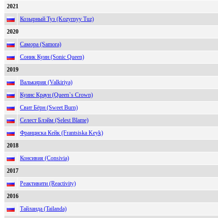
2021
Козырный Туз (Kozyrnyy Tuz)
2020
Самора (Samora)
Соник Куин (Sonic Queen)
2019
Валькирия (Valkiriya)
Куинс Краун (Queen`s Crown)
Свит Бёрн (Sweet Burn)
Селест Блэйм (Selest Blame)
Франциска Кейк (Frantsiska Keyk)
2018
Консивия (Consivia)
2017
Реактивити (Reactivity)
2016
Тайланда (Tailanda)