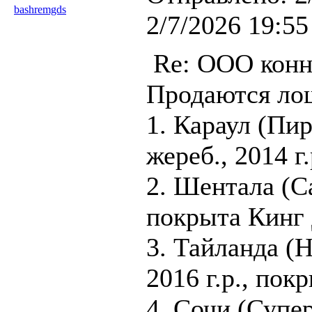
bashremgds
2/7/2026 19:55
Re: ООО конн
Продаются ло
1. Караул (Пи
жереб., 2014 г.
2. Шентала (Са
покрыта Кинг 
3. Тайланда (H
2016 г.р., пок
4. Сочи (Супер