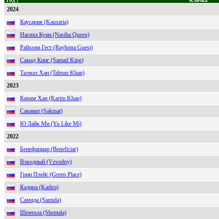
Год
Кличка
2024
Каусария (Kausaria)
Насиха Куин (Nasiha Queen)
Райхона Гест (Rayhona Guest)
Самад Кинг (Samad King)
Талмаз Хан (Talmaz Khan)
2023
Карим Хан (Karim Khan)
Сакинат (Sakinat)
Ю Лайк Ми (Yu Like Mi)
2022
Бенефициар (Beneficiar)
Взводный (Vzvodny)
Грин Плейс (Green Place)
Кадира (Kadira)
Самида (Samida)
Шентала (Shentala)