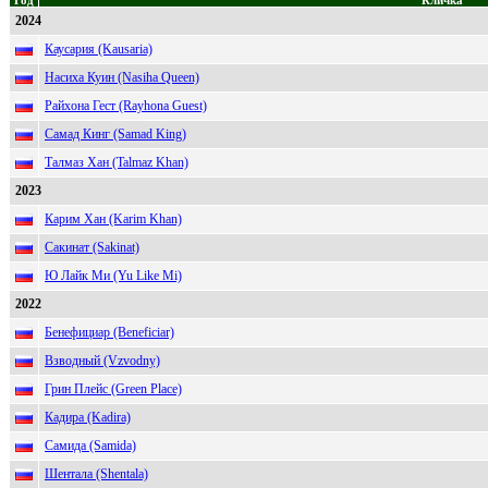
Год
Кличка
2024
Каусария (Kausaria)
Насиха Куин (Nasiha Queen)
Райхона Гест (Rayhona Guest)
Самад Кинг (Samad King)
Талмаз Хан (Talmaz Khan)
2023
Карим Хан (Karim Khan)
Сакинат (Sakinat)
Ю Лайк Ми (Yu Like Mi)
2022
Бенефициар (Beneficiar)
Взводный (Vzvodny)
Грин Плейс (Green Place)
Кадира (Kadira)
Самида (Samida)
Шентала (Shentala)