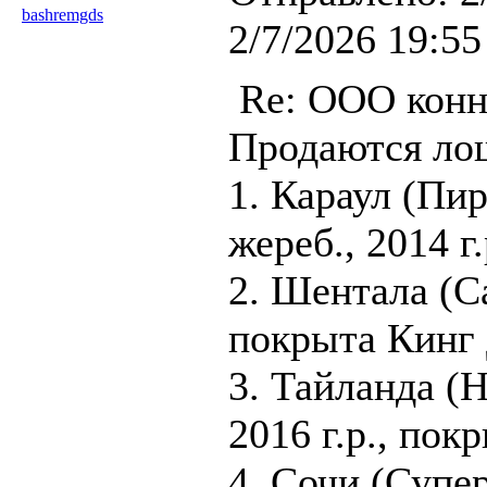
bashremgds
2/7/2026 19:55
Re: ООО конн
Продаются ло
1. Караул (Пи
жереб., 2014 г.
2. Шентала (Са
покрыта Кинг 
3. Тайланда (H
2016 г.р., пок
4. Сочи (Супер