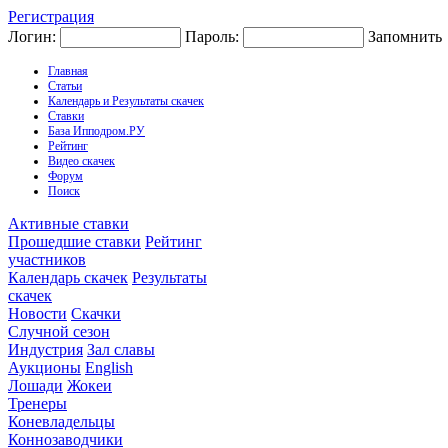
Регистрация
Логин:
Пароль:
Запомнить
Главная
Статьи
Календарь и Результаты скачек
Ставки
База Ипподром.РУ
Рейтинг
Видео скачек
Форум
Поиск
Активные ставки
Прошедшие ставки
Рейтинг
участников
Календарь скачек
Результаты
скачек
Новости
Скачки
Случной сезон
Индустрия
Зал славы
Аукционы
English
Лошади
Жокеи
Тренеры
Коневладельцы
Коннозаводчики