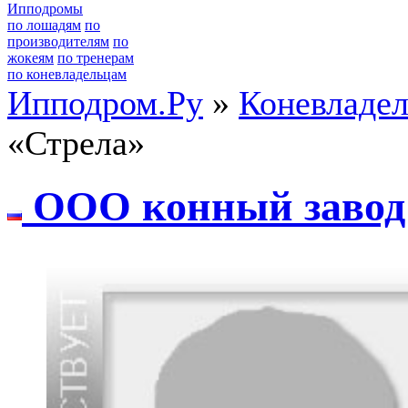
Ипподромы
по лошадям
по
производителям
по
жокеям
по тренерам
по коневладельцам
Ипподром.Ру
»
Коневладе
«Стрела»
OOO конный зaвод