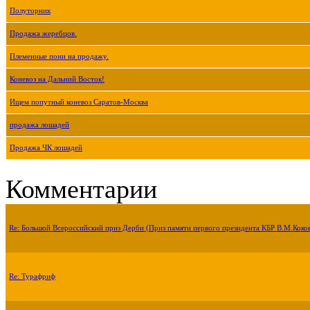
Полуторник
Продажа жеребцов.
Племенные пони на продажу.
Коневоз на Дальний Восток!
Ищем попутный коневоз Саратов-Москва
продажа лошадей
Продажа ЧК лошадей
Комментарии
Re: Большой Всероссийский приз Дерби (Приз памяти первого президента КБР В.М.Коко
Re: Турафриф