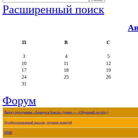
Расширенный поиск
Ав
П
В
С
3
4
5
10
11
12
17
18
19
24
25
26
31
Форум
Выход программы «Лошади в боксах» (ранее — «Обратный отсчёт»)
Профессиональный массаж, терапия лошадей
ЦМИ