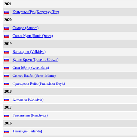
2021
Козырный Туз (Kozyrnyy Tuz)
2020
Самора (Samora)
Соник Куин (Sonic Queen)
2019
Валькирия (Valkiriya)
Куинс Краун (Queen`s Crown)
Свит Бёрн (Sweet Burn)
Селест Блэйм (Selest Blame)
Франциска Кейк (Frantsiska Keyk)
2018
Консивия (Consivia)
2017
Реактивити (Reactivity)
2016
Тайланда (Tailanda)