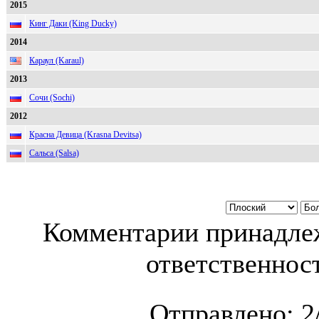
2015
Кинг Даки (King Ducky)
2014
Караул (Karaul)
2013
Сочи (Sochi)
2012
Красна Девица (Krasna Devitsa)
Сальса (Salsa)
Комментарии принадлеж
ответственност
Отправлено:
2