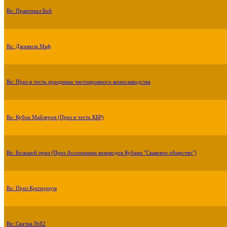
Re: Практикал Бой
Re: Джамила Маф
Re: Приз в честь праздника чистокровного коннозаводства
Re: Кубок Майлеров (Приз в честь КБР)
Re: Большой приз (Приз Ассоциации коневодов Кубани "Скаковое общество")
Re: Приз Критериум
Re: Скачка №82