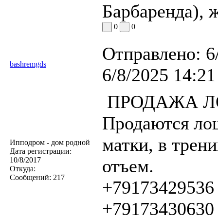
Барбаренда), ж
0
0
Отправлено:
6
bashremgds
6/8/2025 14:21
ПРОДАЖА 
Продаются лош
матки, в трен
Ипподром - дом родной
Дата регистрации:
10/8/2017
отъем.
Откуда:
Сообщений:
217
+79173429536
+79173430630