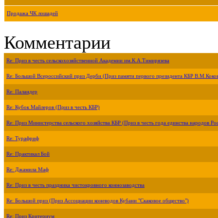
Продажа ЧК лошадей
Комментарии
Re: Приз в честь сельскохозяйственной Академии им.К.А.Тимирязева
Re: Большой Всероссийский приз Дерби (Приз памяти первого президента КБР В.М.Коко
Re: Паландер
Re: Кубок Майлеров (Приз в честь КБР)
Re: Приз Министерства сельского хозяйства КБР (Приз в честь года единства народов Ро
Re: Турафриф
Re: Практикал Бой
Re: Джамила Маф
Re: Приз в честь праздника чистокровного коннозаводства
Re: Большой приз (Приз Ассоциации коневодов Кубани "Скаковое общество")
Re: Приз Критериум