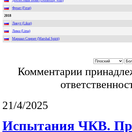
Доблестный Воин (Doblestnij Voin)
Ферат (Ferat)
2018
Ликут (Likut)
Лима (Lima)
Маршал Спирит (Marshal Spirit)
Комментарии принадлеж
ответственност
21/4/2025
Испытания ЧКВ. Пра