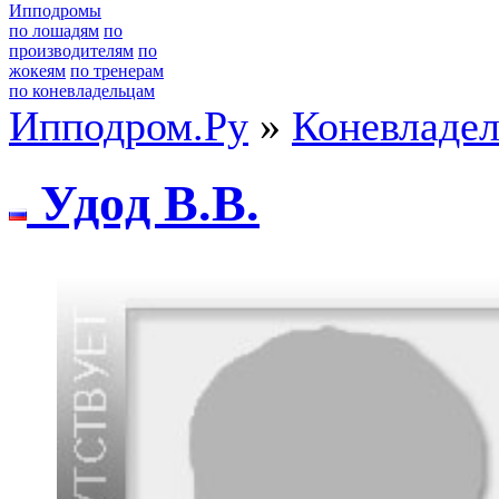
Ипподромы
по лошадям
по
производителям
по
жокеям
по тренерам
по коневладельцам
Ипподром.Ру
»
Коневладе
Удoд B.B.