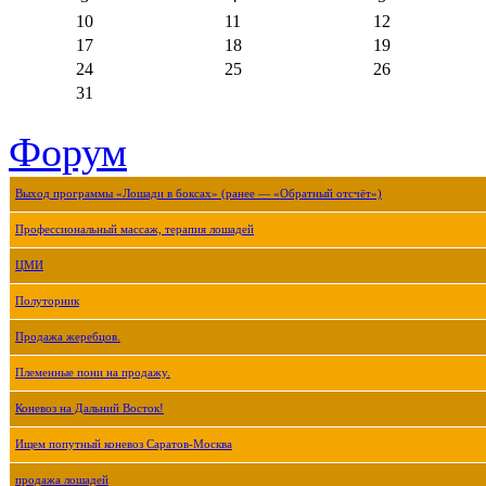
10
11
12
17
18
19
24
25
26
31
Форум
Выход программы «Лошади в боксах» (ранее — «Обратный отсчёт»)
Профессиональный массаж, терапия лошадей
ЦМИ
Полуторник
Продажа жеребцов.
Племенные пони на продажу.
Коневоз на Дальний Восток!
Ищем попутный коневоз Саратов-Москва
продажа лошадей