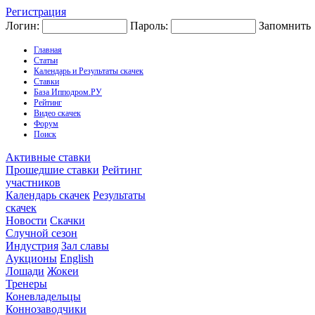
Регистрация
Логин:
Пароль:
Запомнить
Главная
Статьи
Календарь и Результаты скачек
Ставки
База Ипподром.РУ
Рейтинг
Видео скачек
Форум
Поиск
Активные ставки
Прошедшие ставки
Рейтинг
участников
Календарь скачек
Результаты
скачек
Новости
Скачки
Случной сезон
Индустрия
Зал славы
Аукционы
English
Лошади
Жокеи
Тренеры
Коневладельцы
Коннозаводчики