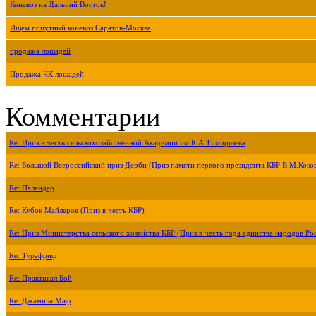
Коневоз на Дальний Восток!
Ищем попутный коневоз Саратов-Москва
продажа лошадей
Продажа ЧК лошадей
Комментарии
Re: Приз в честь сельскохозяйственной Академии им.К.А.Тимирязева
Re: Большой Всероссийский приз Дерби (Приз памяти первого президента КБР В.М.Коко
Re: Паландер
Re: Кубок Майлеров (Приз в честь КБР)
Re: Приз Министерства сельского хозяйства КБР (Приз в честь года единства народов Ро
Re: Турафриф
Re: Практикал Бой
Re: Джамила Маф