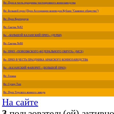
Re: Приз в честь праздника чистокровного коннозаводства
Re: Большой приз (Приз Ассоциации коневодов Кубани "Скаковое общество")
Re: Приз Критериум
Re: Скачка №82
Re: «БОЛЬШОЙ КАЗАНСКИЙ ПРИЗ» (ДЕРБИ)
Re: Скачка №80
Re: ПРИЗ «ПОВОЛЖСКОГО ФЕДЕРАЛЬНОГО ОКРУГА» (МСХ)
Re: ПРИЗ В ЧЕСТЬ ПРАЗДНИКА АРАБСКОГО КОННОЗАВОДСТВА
Re: «КАЗАНСКИЙ ФАВОРИТ» (БОЛЬШОЙ ПРИЗ)
Re: Гизана
Re: Супер Тип
Re: Приз Терского конного завода
На сайте
3
пользователь(ей) активн