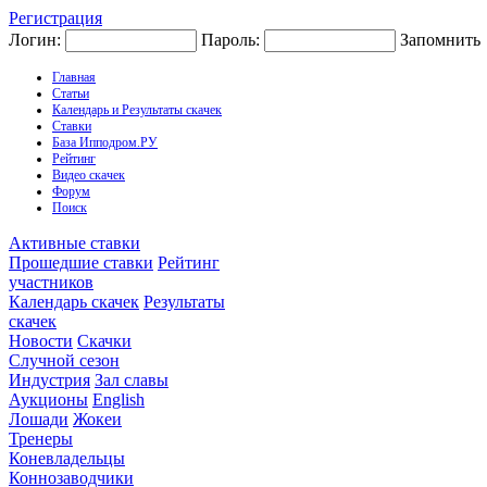
Регистрация
Логин:
Пароль:
Запомнить
Главная
Статьи
Календарь и Результаты скачек
Ставки
База Ипподром.РУ
Рейтинг
Видео скачек
Форум
Поиск
Активные ставки
Прошедшие ставки
Рейтинг
участников
Календарь скачек
Результаты
скачек
Новости
Скачки
Случной сезон
Индустрия
Зал славы
Аукционы
English
Лошади
Жокеи
Тренеры
Коневладельцы
Коннозаводчики