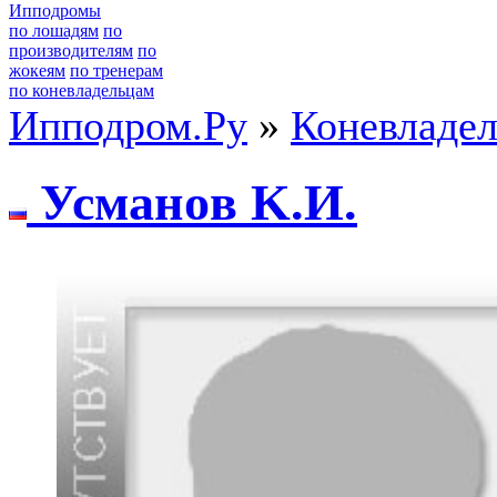
Ипподромы
по лошадям
по
производителям
по
жокеям
по тренерам
по коневладельцам
Ипподром.Ру
»
Коневладе
Усманoв K.И.