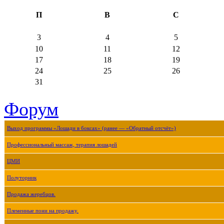
П
В
С
3
4
5
10
11
12
17
18
19
24
25
26
31
Форум
Выход программы «Лошади в боксах» (ранее — «Обратный отсчёт»)
Профессиональный массаж, терапия лошадей
ЦМИ
Полуторник
Продажа жеребцов.
Племенные пони на продажу.