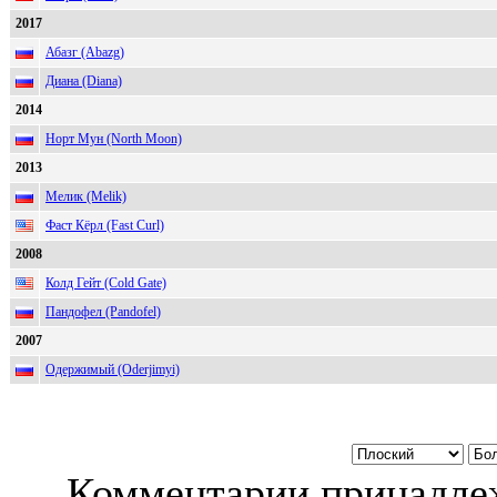
2017
Абазг (Abazg)
Диана (Diana)
2014
Норт Мун (North Moon)
2013
Мелик (Melik)
Фаст Кёрл (Fast Curl)
2008
Колд Гейт (Cold Gate)
Пандофел (Pandofel)
2007
Одержимый (Oderjimyi)
Комментарии принадлеж