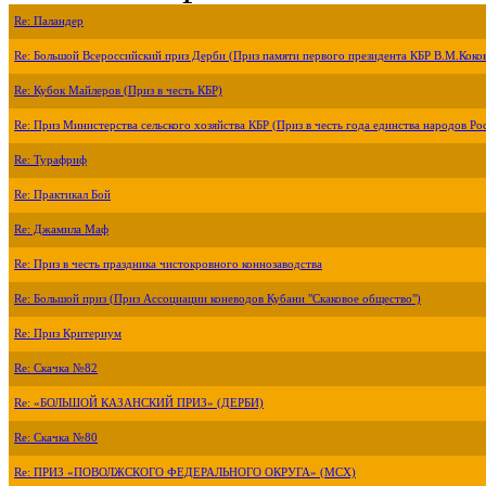
Re: Паландер
Re: Большой Всероссийский приз Дерби (Приз памяти первого президента КБР В.М.Коко
Re: Кубок Майлеров (Приз в честь КБР)
Re: Приз Министерства сельского хозяйства КБР (Приз в честь года единства народов Ро
Re: Турафриф
Re: Практикал Бой
Re: Джамила Маф
Re: Приз в честь праздника чистокровного коннозаводства
Re: Большой приз (Приз Ассоциации коневодов Кубани "Скаковое общество")
Re: Приз Критериум
Re: Скачка №82
Re: «БОЛЬШОЙ КАЗАНСКИЙ ПРИЗ» (ДЕРБИ)
Re: Скачка №80
Re: ПРИЗ «ПОВОЛЖСКОГО ФЕДЕРАЛЬНОГО ОКРУГА» (МСХ)