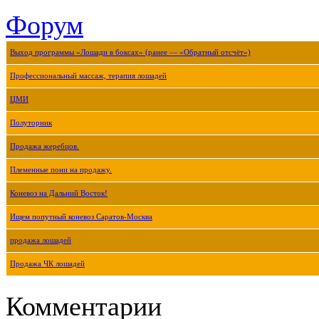
Форум
Выход программы «Лошади в боксах» (ранее — «Обратный отсчёт»)
Профессиональный массаж, терапия лошадей
ЦМИ
Полуторник
Продажа жеребцов.
Племенные пони на продажу.
Коневоз на Дальний Восток!
Ищем попутный коневоз Саратов-Москва
продажа лошадей
Продажа ЧК лошадей
Комментарии