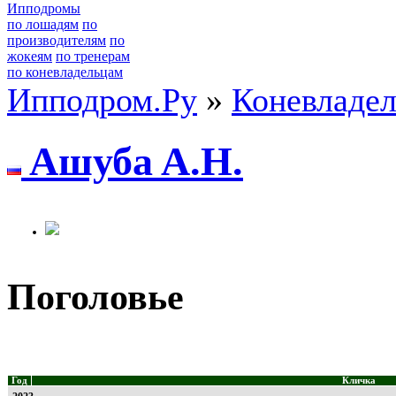
Ипподромы
по лошадям
по
производителям
по
жокеям
по тренерам
по коневладельцам
Ипподром.Ру
»
Коневладе
Aшубa A.Н.
Поголовье
Год
Кличка