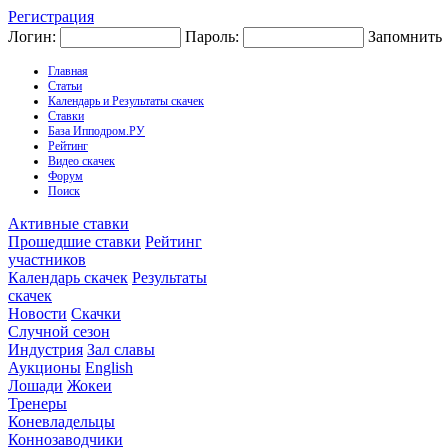
Регистрация
Логин:
Пароль:
Запомнить
Главная
Статьи
Календарь и Результаты скачек
Ставки
База Ипподром.РУ
Рейтинг
Видео скачек
Форум
Поиск
Активные ставки
Прошедшие ставки
Рейтинг
участников
Календарь скачек
Результаты
скачек
Новости
Скачки
Случной сезон
Индустрия
Зал славы
Аукционы
English
Лошади
Жокеи
Тренеры
Коневладельцы
Коннозаводчики