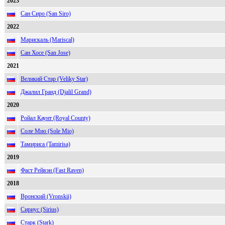
2023
Сан Сиро (San Siro)
2022
Марискаль (Mariscal)
Сан Хосе (San Jose)
2021
Великий Стар (Veliky Star)
Джалил Гранд (Djalil Grand)
2020
Ройал Каунт (Royal County)
Соле Мио (Sole Mio)
Тамириса (Tamirisa)
2019
Фаст Рейвэн (Fast Raven)
2018
Вронский (Vronskii)
Сириус (Sirius)
Старк (Stark)