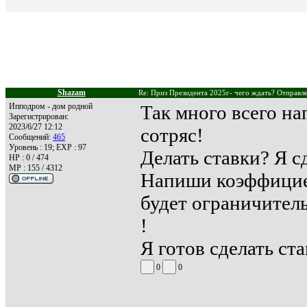
Shazam
Re: Приз Президента 2025г- чего ждать? Отправле
Ипподром - дом родной
Так много всего на
Зарегистрирован:
2023/6/27 12:12
сотряс!
Сообщений:
465
Уровень : 19; EXP : 97
Делать ставки? Я 
HP : 0 / 474
MP : 155 / 4312
Напиши коэффицие
будет ограничите
!
Я готов сделать ста
0
0