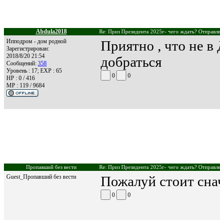
Abdula2018
Re: Приз Президента 2025г- чего ждать? Отправле
Ипподром - дом родной
Приятно , что не в
Зарегистрирован:
2018/8/20 21:54
добраться
Сообщений:
358
Уровень : 17; EXP : 65
0
0
HP : 0 / 416
MP : 119 / 9684
Пропавший без вести
Re: Приз Президента 2025г- чего ждать? Отправле
Guest_Пропавший без вести
Пожалуй стоит сна
0
0