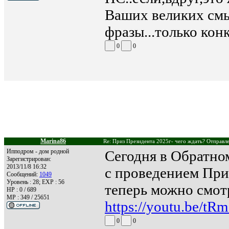
Ваших великих смы
фразы...только конк
0
0
Marina86
Re: Приз Президента 2025г- чего ждать? Отправле
Ипподром - дом родной
Сегодня в Обратно
Зарегистрирован:
2013/11/8 16:32
с проведением Приз
Сообщений:
1049
Уровень : 28; EXP : 56
теперь можно смот
HP : 0 / 689
MP : 349 / 25651
https://youtu.be/t
0
0