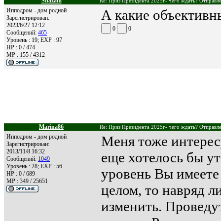
Shazam
Re: Приз Президента 2025г- чего ждать? Отправле
Ипподром - дом родной
А какие объективн
Зарегистрирован:
2023/6/27 12:12
0
0
Сообщений:
465
Уровень : 19; EXP : 97
HP : 0 / 474
MP : 155 / 4312
Marina86
Re: Приз Президента 2025г- чего ждать? Отправле
Ипподром - дом родной
Меня тоже интерес
Зарегистрирован:
2013/11/8 16:32
еще хотелось бы ут
Сообщений:
1049
Уровень : 28; EXP : 56
уровень Вы имеете 
HP : 0 / 689
MP : 349 / 25651
целом, то навряд л
изменить. Проведут