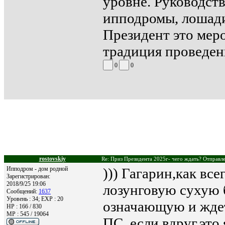
уровне. Руководств
ипподромы, лошади
Президент это меро
традиция проведен
0
0
rostovskiy
Re: Приз Президента 2025г- чего ждать? Отправле
Ипподром - дом родной
))) Гагарин,как все
Зарегистрирован:
2018/9/25 19:06
лозунговую сухую 
Сообщений:
1637
Уровень : 34; EXP : 20
означающую и ждет
HP : 166 / 830
MP : 545 / 19064
ПС..если,вдруг,это