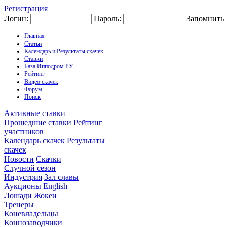
Регистрация
Логин:
Пароль:
Запомнить
Главная
Статьи
Календарь и Результаты скачек
Ставки
База Ипподром.РУ
Рейтинг
Видео скачек
Форум
Поиск
Активные ставки
Прошедшие ставки
Рейтинг
участников
Календарь скачек
Результаты
скачек
Новости
Скачки
Случной сезон
Индустрия
Зал славы
Аукционы
English
Лошади
Жокеи
Тренеры
Коневладельцы
Коннозаводчики