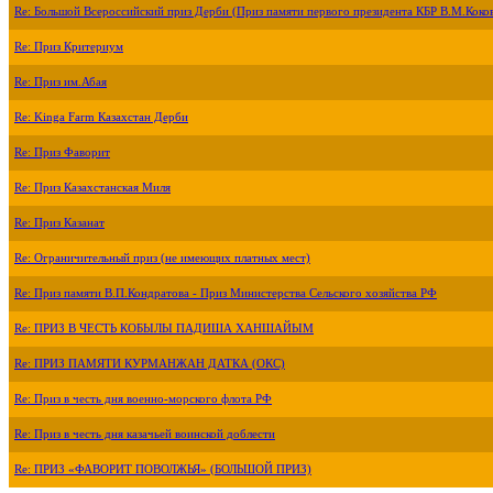
Re: Большой Всероссийский приз Дерби (Приз памяти первого президента КБР В.М.Коко
Re: Приз Критериум
Re: Приз им.Абая
Re: Kinga Farm Казахстан Дерби
Re: Приз Фаворит
Re: Приз Казахстанская Миля
Re: Приз Казанат
Re: Ограничительный приз (не имеющих платных мест)
Re: Приз памяти В.П.Кондратова - Приз Министерства Сельского хозяйства РФ
Re: ПРИЗ В ЧЕСТЬ КОБЫЛЫ ПАДИША ХАНШАЙЫМ
Re: ПРИЗ ПАМЯТИ КУРМАНЖАН ДАТКА (ОКС)
Re: Приз в честь дня военно-морского флота РФ
Re: Приз в честь дня казачьей воинской доблести
Re: ПРИЗ «ФАВОРИТ ПОВОЛЖЬЯ» (БОЛЬШОЙ ПРИЗ)