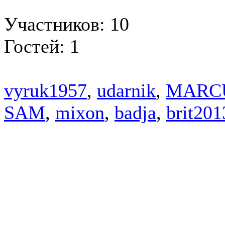
Участников: 10
Гостей: 1
vyruk1957
,
udarnik
,
MARC
SAM
,
mixon
,
badja
,
brit201