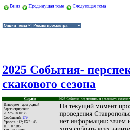
Вниз
Предыдущая тема
Следующая тема
2025 События- перспе
скакового сезона
Gagarin
2025 События- перспективы и реальность скаковог
Ипподром - дом родной
На текущий момент про
Зарегистрирован:
проведения Ставропольск
2022/7/18 10:35
Сообщений:
179
нет информации: зачем 
Уровень : 12; EXP : 43
HP : 0 / 285
хотя собрать всех заин