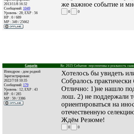
же важное событие и мно
2013/11/8 16:32
Сообщений:
1049
0
0
Уровень : 28; EXP : 56
HP : 0 / 689
MP : 349 / 25662
Gagarin
Re: 2025 События- перспективы и реальность скак
Ипподром - дом родной
Хотелось бы увидеть ил
Зарегистрирован:
Собралось практически
2022/7/18 10:35
Сообщений:
179
Отлично: 1)не нашло по
Уровень : 12; EXP : 43
HP : 0 / 285
лош. 2) не поддержали т
MP : 59 / 3386
ориентироваться на инос
отечественную селекцию
Ждём Резюме!
0
0