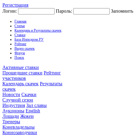
Регистрация
Логин:
Пароль:
Запомнить
Главная
Статьи
Календарь и Результаты скачек
Ставки
База Ипподром.РУ
Рейтинг
Видео скачек
Форум
Поиск
Активные ставки
Прошедшие ставки
Рейтинг
участников
Календарь скачек
Результаты
скачек
Новости
Скачки
Случной сезон
Индустрия
Зал славы
Аукционы
English
Лошади
Жокеи
Тренеры
Коневладельцы
Коннозаводчики