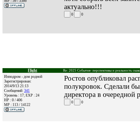
MP : 59 / 3386
актуально!!!
0
0
Flight
Re: 2025 События- перспективы и реальность скак
Ипподром - дом родной
Ростов опубликовал расп
Зарегистрирован:
полукровок. Сделали бы 
2014/9/13 21:13
Сообщений:
341
директора в очередной р
Уровень : 17; EXP : 24
HP : 0 / 406
0
0
MP : 113 / 14122