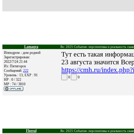
Lamagra
Re: 2025 События- перспективы и реальность скак
Ипподром - дом родной
Тут есть такая информац
Зарегистрирован:
23 августа значится Все
2022/7/24 21:44
Из:
Пятигорск
https://cmh.ru/index.php
Сообщений:
222
Уровень : 13; EXP : 91
0
0
HP : 0 / 322
MP : 74 / 3810
Floreal
Re: 2025 События- перспективы и реальность скак