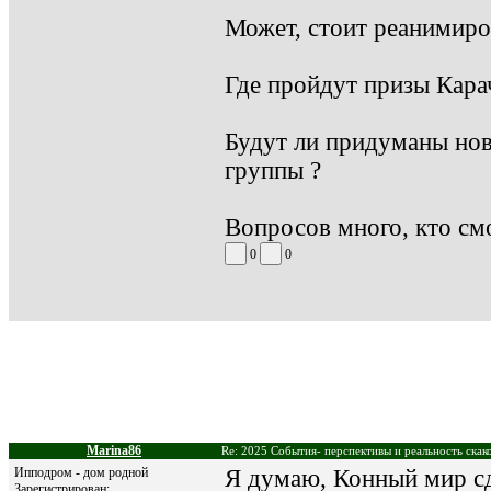
Может, стоит реанимиро
Где пройдут призы Кара
Будут ли придуманы нов
группы ?
Вопросов много, кто смо
0
0
Marina86
Re: 2025 События- перспективы и реальность скак
Ипподром - дом родной
Я думаю, Конный мир сд
Зарегистрирован: