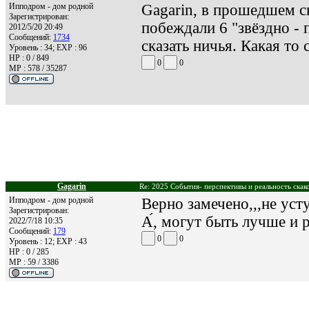
Ипподром - дом родной
Gagarin, в прошедшем ск
Зарегистрирован:
побеждали 6 "звёздно - 
2012/5/20 20:49
Сообщений:
1734
сказать ничья. Какая то 
Уровень : 34; EXP : 96
HP : 0 / 849
0
0
MP : 578 / 35287
Gagarin
Re: 2025 События- перспективы и реальность скак
Ипподром - дом родной
Верно замечено,,,не уст
Зарегистрирован:
А́, могут быть лучше и р
2022/7/18 10:35
Сообщений:
179
0
0
Уровень : 12; EXP : 43
HP : 0 / 285
MP : 59 / 3386