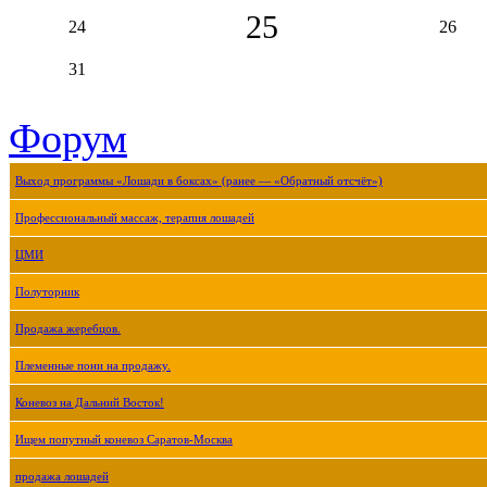
25
24
26
31
Форум
Выход программы «Лошади в боксах» (ранее — «Обратный отсчёт»)
Профессиональный массаж, терапия лошадей
ЦМИ
Полуторник
Продажа жеребцов.
Племенные пони на продажу.
Коневоз на Дальний Восток!
Ищем попутный коневоз Саратов-Москва
продажа лошадей