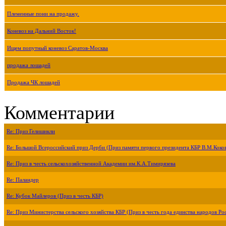
Племенные пони на продажу.
Коневоз на Дальний Восток!
Ищем попутный коневоз Саратов-Москва
продажа лошадей
Продажа ЧК лошадей
Комментарии
Re: Приз Гелишикли
Re: Большой Всероссийский приз Дерби (Приз памяти первого президента КБР В.М.Коко
Re: Приз в честь сельскохозяйственной Академии им.К.А.Тимирязева
Re: Паландер
Re: Кубок Майлеров (Приз в честь КБР)
Re: Приз Министерства сельского хозяйства КБР (Приз в честь года единства народов Ро