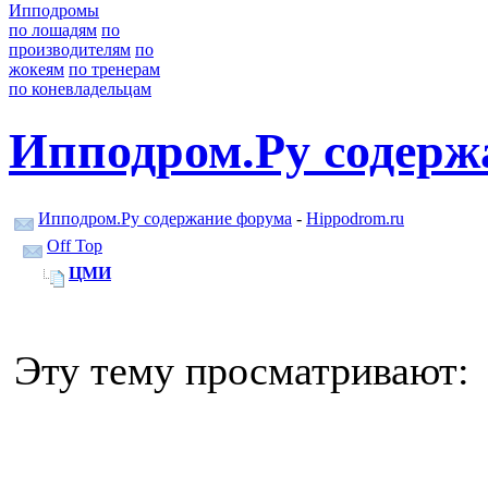
Ипподромы
по лошадям
по
производителям
по
жокеям
по тренерам
по коневладельцам
Ипподром.Ру содерж
Ипподром.Ру содержание форума
-
Hippodrom.ru
Off Top
ЦМИ
Эту тему просматривают: