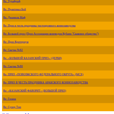
Re: Турафриф
Re: Практикал Бой
Re: Джамила Маф
Re: Приз в честь праздника чистокровного коннозаводства
Re: Большой приз (Приз Ассоциации коневодов Кубани "Скаковое общество")
Re: Приз Критериум
Re: Скачка №82
Re: «БОЛЬШОЙ КАЗАНСКИЙ ПРИЗ» (ДЕРБИ)
Re: Скачка №80
Re: ПРИЗ «ПОВОЛЖСКОГО ФЕДЕРАЛЬНОГО ОКРУГА» (МСХ)
Re: ПРИЗ В ЧЕСТЬ ПРАЗДНИКА АРАБСКОГО КОННОЗАВОДСТВА
Re: «КАЗАНСКИЙ ФАВОРИТ» (БОЛЬШОЙ ПРИЗ)
Re: Гизана
Re: Супер Тип