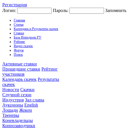
Регистрация
Логин:
Пароль:
Запомнить
Главная
Статьи
Календарь и Результаты скачек
Ставки
База Ипподром.РУ
Рейтинг
Видео скачек
Форум
Поиск
Активные ставки
Прошедшие ставки
Рейтинг
участников
Календарь скачек
Результаты
скачек
Новости
Скачки
Случной сезон
Индустрия
Зал славы
Аукционы
English
Лошади
Жокеи
Тренеры
Коневладельцы
Коннозаводчики