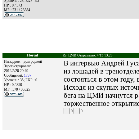
Уровень : 23; EXP : 93
HP : 0 / 573
MP : 231 / 23884
Floreal
Re: ЦМИ Отправлено: 4/13 13:20
Ипподром - дом родной
В интервью Андрей Гуса
Зарегистрирован:
из лошадей в тренотдел
2012/5/20 20:49
Сообщений:
1737
состояться в этом году, 
Уровень : 35; EXP : 0
HP : 0 / 850
Исходя из скупых источ
MP : 579 / 35325
бега на ЦМИ начнутся ра
торжественное открытие
0
0